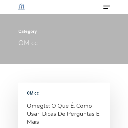
Category
Hit enter to search or ESC to close
OM cc
OM cc
Omegle: O Que É, Como
Usar, Dicas De Perguntas E
Mais