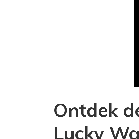
Ontdek d
Lucky Wav