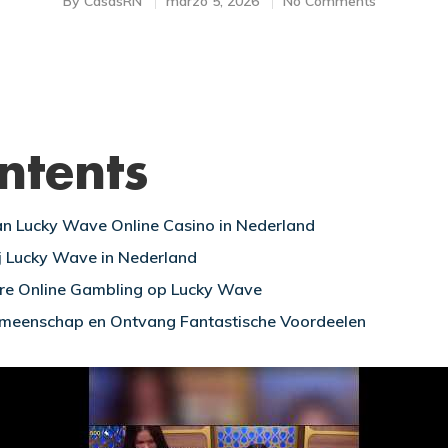
By
CasasRN
marzo 5, 2026
No Comments
ntents
n Lucky Wave Online Casino in Nederland
ij Lucky Wave in Nederland
are Online Gambling op Lucky Wave
meenschap en Ontvang Fantastische Voordeelen