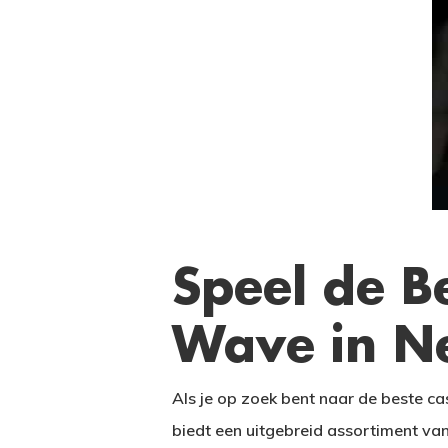
Speel de B
Wave in N
Als je op zoek bent naar de beste ca
biedt een uitgebreid assortiment van