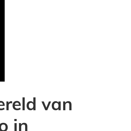
reld van
o in