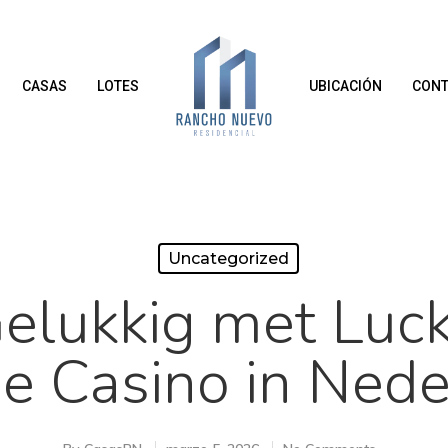
CASAS
LOTES
UBICACIÓN
CONT
Uncategorized
Gelukkig met Luc
e Casino in Ned