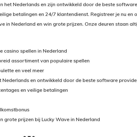
in het Nederlands en zijn ontwikkeld door de beste software 
eilige betalingen en 24/7 klantendienst. Registreer je nu e
ve in Nederland en win grote prijzen. Onze deuren staan alti
e casino spellen in Nederland
breid assortiment van populaire spellen
oulette en veel meer
het Nederlands en ontwikkeld door de beste software provide
centages en veilige betalingen
welkomstbonus
in grote prijzen bij Lucky Wave in Nederland