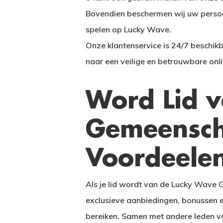
Bovendien beschermen wij uw persoo
spelen op Lucky Wave.
Onze klantenservice is 24/7 beschikb
naar een veilige en betrouwbare onli
Word Lid 
Gemeensch
Voordeele
Als je lid wordt van de Lucky Wave 
exclusieve aanbiedingen, bonussen e
bereiken. Samen met andere leden v