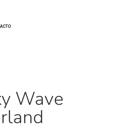
ACTO
ky Wave
erland