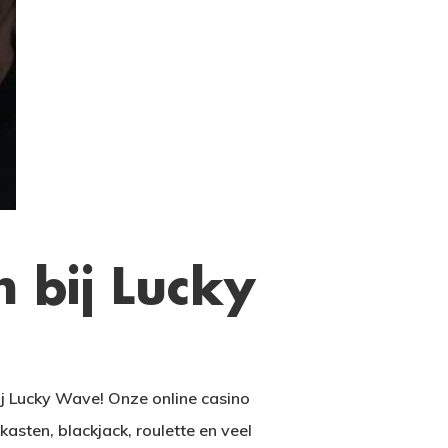
n bij Lucky
ij Lucky Wave! Onze online casino
asten, blackjack, roulette en veel