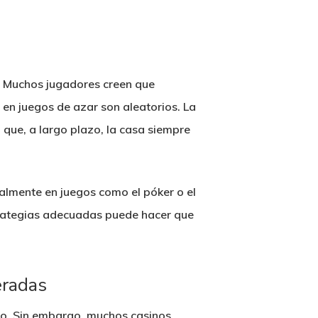
n. Muchos jugadores creen que
 en juegos de azar son aleatorios. La
 que, a largo plazo, la casa siempre
almente en juegos como el póker o el
estrategias adecuadas puede hacer que
eradas
vo. Sin embargo, muchos casinos