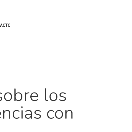
ACTO
obre los
ncias con