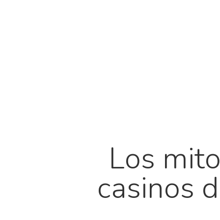
Los mit
casinos 