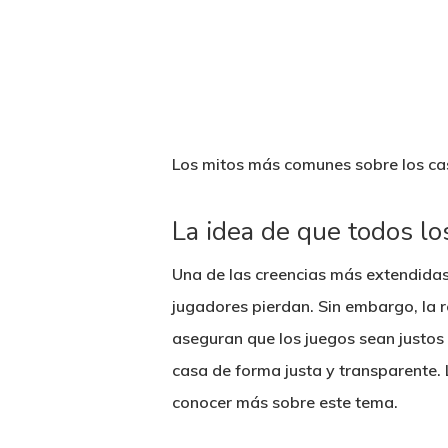
Los mitos más comunes sobre los ca
La idea de que todos lo
Una de las creencias más extendidas
jugadores pierdan. Sin embargo, la r
aseguran que los juegos sean justos y
casa de forma justa y transparente.
Hit enter to search or ESC to close
conocer más sobre este tema.