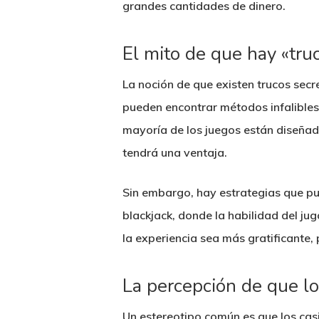
grandes cantidades de dinero.
El mito de que hay «tru
La noción de que existen trucos sec
pueden encontrar métodos infalibles 
mayoría de los juegos están diseñado
tendrá una ventaja.
Sin embargo, hay estrategias que pu
blackjack, donde la habilidad del ju
la experiencia sea más gratificante,
La percepción de que lo
Un estereotipo común es que los cas