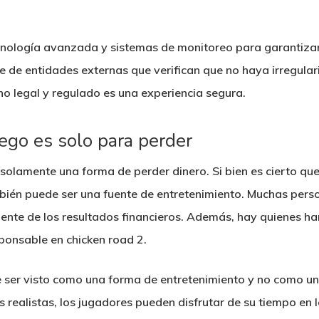
nología avanzada y sistemas de monitoreo para garantizar 
te de entidades externas que verifican que no haya irregula
ino legal y regulado es una experiencia segura.
uego es solo para perder
 solamente una forma de perder dinero. Si bien es cierto qu
ién puede ser una fuente de entretenimiento. Muchas person
ente de los resultados financieros. Además, hay quienes h
sponsable en chicken road 2.
be ser visto como una forma de entretenimiento y no como un
 realistas, los jugadores pueden disfrutar de su tiempo en l