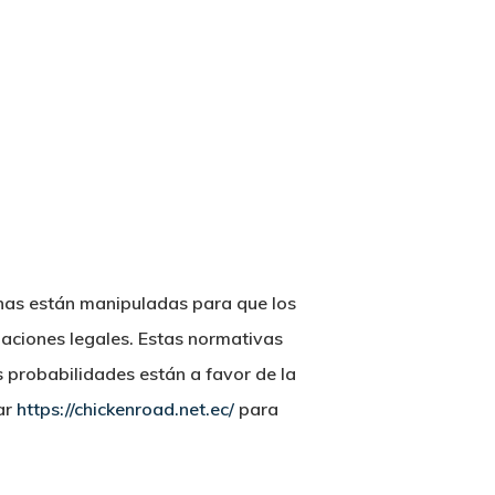
inas están manipuladas para que los
laciones legales. Estas normativas
s probabilidades están a favor de la
ar
https://chickenroad.net.ec/
para