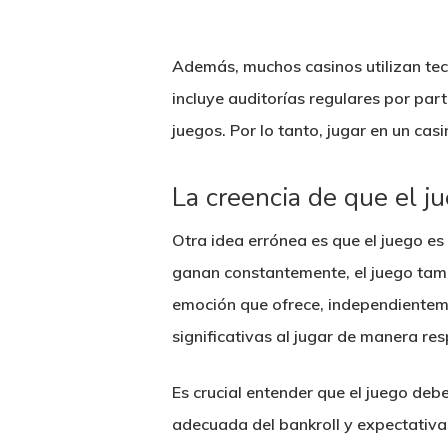
Además, muchos casinos utilizan tec
incluye auditorías regulares por par
juegos. Por lo tanto, jugar en un cas
La creencia de que el j
Otra idea errónea es que el juego es
ganan constantemente, el juego tamb
emoción que ofrece, independientem
significativas al jugar de manera re
Es crucial entender que el juego de
adecuada del bankroll y expectativas