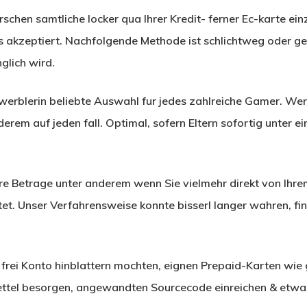
rschen samtliche locker qua Ihrer Kredit- ferner Ec-karte ei
ons akzeptiert. Nachfolgende Methode ist schlichtweg oder g
glich wird.
werblerin beliebte Auswahl fur jedes zahlreiche Gamer. Wer
nderem auf jeden fall. Optimal, sofern Eltern sofortig unter
e Betrage unter anderem wenn Sie vielmehr direkt von Ihre
t. Unser Verfahrensweise konnte bisserl langer wahren, fi
rei Konto hinblattern mochten, eignen Prepaid-Karten wie g
ttel besorgen, angewandten Sourcecode einreichen & etwas 