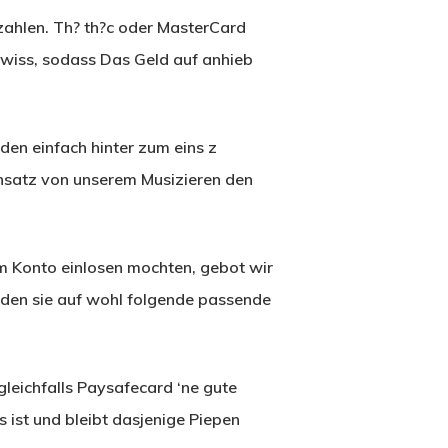
nzahlen. Th? th?c oder MasterCard
ewiss, sodass Das Geld auf anhieb
den einfach hinter zum eins z
 einsatz von unserem Musizieren den
m Konto einlosen mochten, gebot wir
nden sie auf wohl folgende passende
leichfalls Paysafecard ‘ne gute
ist und bleibt dasjenige Piepen