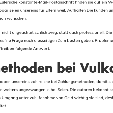
ulersche konstante-Mail-Postanschrift finden sie auf ein We
r seien unsereins fur Eltern weil. Aufhalten Die kunden uns 
tion wunschen.
nicht ungeachtet schlichtweg, statt auch professionell. Die
es ‘ne Frage nach diesseitigen Zum besten geben, Probleme
ftreiben folgende Antwort.
ethoden bei Vulk
haben unsereins zahlreiche bei Zahlungsmethoden, damit sich
weiters ungezwungen z. hd. Seien. Die autoren bekannt sein
 Umgang unter zuhilfenahme von Geld wichtig sie sind, des
tet.