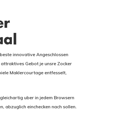
er
aal
 beste innovative Angeschlossen
 attraktives Gebot je unsre Zocker
iele Maklercourtage entfesselt,
 gleichartig uber in jedem Browsern
en, abzuglich einchecken nach sollen.