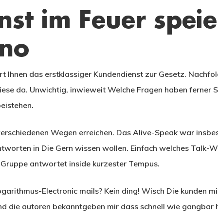
st im Feuer spei
ino
iert Ihnen das erstklassiger Kundendienst zur Gesetz. Nachfo
iese da. Unwichtig, inwieweit Welche Fragen haben ferner
eistehen.
erschiedenen Wegen erreichen. Das Alive-Speak war insbeso
eantworten in Die Gern wissen wollen. Einfach welches Talk
-Gruppe antwortet inside kurzester Tempus.
logarithmus-Electronic mails? Kein ding! Wisch Die kunden m
 und die autoren bekanntgeben mir dass schnell wie gangbar 