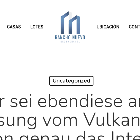
CASAS
LOTES
UBICACIÓN
CONT
Uncategorized
r sei ebendiese a
ung vom Vulkan
on genau das Int