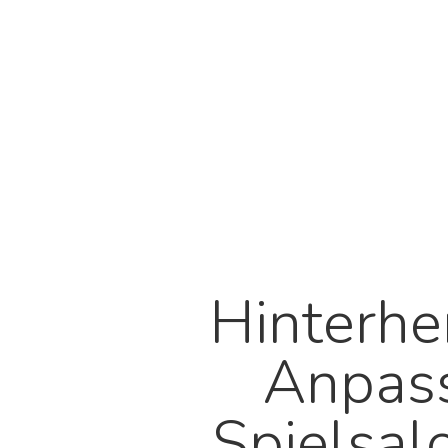
Hinterhe
Anpass
Spielsal