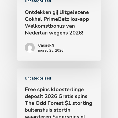
Uncategorized
Ontdekken gij Uitgelezene
Gokhal PrimeBetz ios-app
Welkomstbonus van
Nederlan wegens 2026!
CasasRN
marzo 23, 2026
Uncategorized
Free spins kloosterlinge
deposit 2026 Gratis spins
The Odd Forest $1 storting
buitenshuis stortin
waarderen Superspins nl