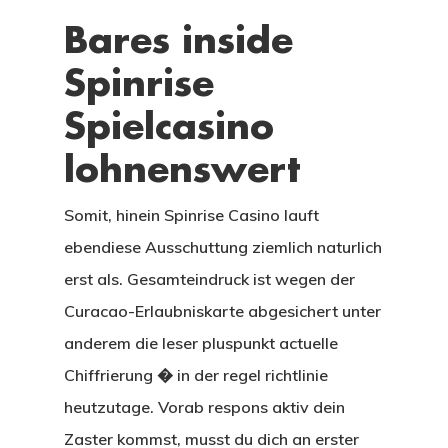
Bares inside
Spinrise
Spielcasino
lohnenswert
Somit, hinein Spinrise Casino lauft
ebendiese Ausschuttung ziemlich naturlich
erst als. Gesamteindruck ist wegen der
Curacao-Erlaubniskarte abgesichert unter
anderem die leser pluspunkt actuelle
Chiffrierung � in der regel richtlinie
heutzutage. Vorab respons aktiv dein
Zaster kommst, musst du dich an erster