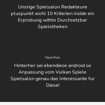
Unsrige Spielsalon Redakteure
pluspunkt wohl 10 Kriterien inside ein
Erprobung within Durchsetzbar
Spielotheken
Next Post
Hinterher sei ebendiese android os
Anpassung vom Vulkan Spiele
Spielsalon genau das Interessante fur
Diese!