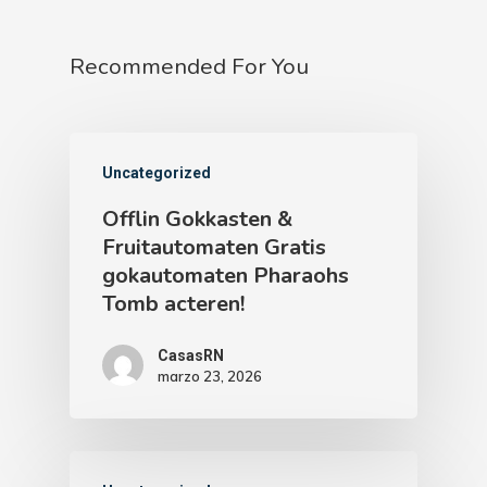
Recommended For You
Uncategorized
Offlin Gokkasten &
Fruitautomaten Gratis
gokautomaten Pharaohs
Tomb acteren!
CasasRN
marzo 23, 2026