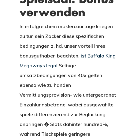
verwenden
In erfolgreichem maklercourtage kriegen
zu tun sein Zocker diese spezifischen
bedingungen z. hd. unser vorteil ihres
bonusguthaben beachten.
ist Buffalo King
Megaways legal
Selbige
umsatzbedingungen von 40x gelten
ebenso wie zu handen
Vermittlungsprovision- wie untergeordnet
Einzahlungsbetrage, wobei ausgewahlte
spiele differenzierend zur Begluckung
anbringen � Slots dahinter hundred%,
wahrend Tischspiele geringere