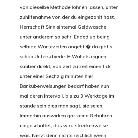
von dieselbe Methode lohnen lassen, unter
zuhilfenahme von der du eingezahlt hast.
Herrschaft Sinn sintemal Geldwasche
unter anderem so sehr. Ended up being
selbige Wartezeiten angeht � da gibt’s
schon Unterschiede. E-Wallets eignen
sauber direkt, von zeit zu zeit einen tick
unter einer Sechzig minuten hier.
Bankuberweisungen bedarf haben nun
mal deren Intervall, bis zu 3 Werktage im
stande sein dies man sagt, sie seien.
Immerhin auswirken gar keine Gebuhren
eingeschaltet, das wird streckenweise
was. Nervt denn nichts reichlich wenn