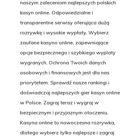
naszym zaleceniom najlepszych polskich
kasyn online. Odpowiedzialne i
transparentne serwisy oferująca dużą
rozrywkę i wysokie wypłaty. Wybierz
zaufane kasyno online, zapewniające
opcje bezpiecznego i szybkiego wyplaty
wygranych. Ochrona Twoich danych
osobowych i finansowych jest dla nas
priorytetem. Sprawdź nasze rankingi i
doświadczaj najlepszych gier kasyn online
w Polsce. Zagraj teraz i wygraj w
bezpiecznym i przyjaznym otoczeniu.
Kasyna online to nowoczesna rozrywka,
dlatego wybierz tylko najlepsze i zagraj