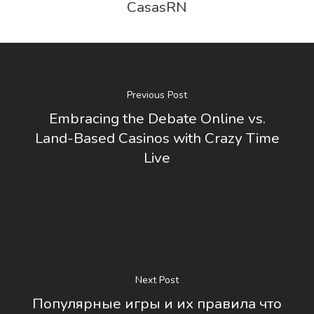
CasasRN
Previous Post
Embracing the Debate Online vs.
Land-Based Casinos with Crazy Time
Live
Next Post
Популярные игры и их правила что