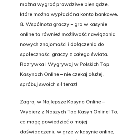
można wygrać prawdziwe pieniądze,
które można wypłacić na konto bankowe.
8. Wspólnota graczy – gra w kasynie
online to również możliwość nawiązania
nowych znajomości i dołączenia do
społeczności graczy z całego świata.
Rozrywka i Wygrywaj w Polskich Top
Kasynach Online – nie czekaj dłużej,
spróbuj swoich sił teraz!
Zagraj w Najlepsze Kasyno Online –
Wybierz z Naszych Top Kasyn Online! To,
co mogę powiedzieć o mojej
doświadczeniu w grze w kasynie online,