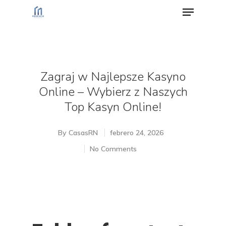
Hit enter to search or ESC to close
Zagraj w Najlepsze Kasyno
Online – Wybierz z Naszych
Top Kasyn Online!
By
CasasRN
febrero 24, 2026
No Comments