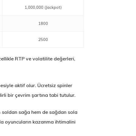
1,000,000 (Jackpot)
1800
2500
ellikle
RTP
ve
volatilite
değerleri,
siyle aktif olur. Ücretsiz spinler
rli bir çevrim şartına tabi tutulur.
em soldan sağa hem de sağdan sola
 da oyuncuların kazanma ihtimalini