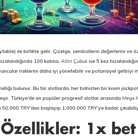
table) ile birlikte gelir. Çizelge, sembollerin değerlerini ve öz
hizalandığında 100 katına,
Altın Çubuk
ise 5 kez hizalandığın
ncular risklerini daha iyi yönetebilir ve potansiyel getiriyi 
elliği bulunur. Bu tür slotlarda, her bahisten bir kısım jackp
şir. Türkiye’de en popüler progresif slotlar arasında
Mega 
le 50.000 TRY’den başlayıp 1.000.000 TRY’ye kadar çıkabili
Özellikler: 1x bet