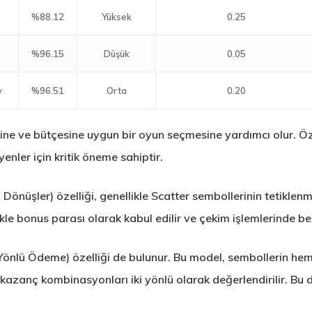
%88.12
Yüksek
0.25
%96.15
Düşük
0.05
y
%96.51
Orta
0.20
iline ve bütçesine uygun bir oyun seçmesine yardımcı olur. Öz
enler için kritik öneme sahiptir.
z Dönüşler)
özelliği, genellikle Scatter sembollerinin tetiklenme
ikle
bonus parası
olarak kabul edilir ve çekim işlemlerinde beli
 Yönlü Ödeme) özelliği de bulunur. Bu model, sembollerin h
kazanç kombinasyonları iki yönlü olarak değerlendirilir. Bu