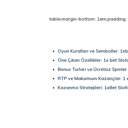
table;margin-bottom: 1em;padding:
Oyun Kuralları ve Semboller: 1xbe
Öne Çıkan Özellikler: 1x bet Slot
Bonus Turları ve Ücretsiz Spinler 
RTP ve Maksimum Kazançlar: 1 x 
Kazanma Stratejileri: 1xBet Slotl
Hit enter to search or ESC to close