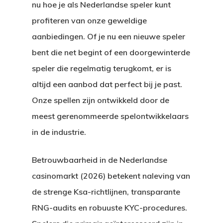
nu hoe je als Nederlandse speler kunt
profiteren van onze geweldige
aanbiedingen. Of je nu een nieuwe speler
bent die net begint of een doorgewinterde
speler die regelmatig terugkomt, er is
altijd een aanbod dat perfect bij je past.
Onze spellen zijn ontwikkeld door de
meest gerenommeerde spelontwikkelaars
in de industrie.
Betrouwbaarheid in de Nederlandse
casinomarkt (2026) betekent naleving van
de strenge Ksa-richtlijnen, transparante
RNG-audits en robuuste KYC-procedures.