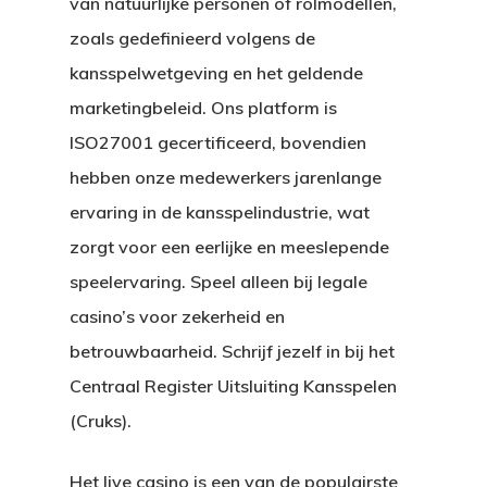
van natuurlijke personen of rolmodellen,
zoals gedefinieerd volgens de
kansspelwetgeving en het geldende
marketingbeleid. Ons platform is
ISO27001 gecertificeerd, bovendien
hebben onze medewerkers jarenlange
ervaring in de kansspelindustrie, wat
zorgt voor een eerlijke en meeslepende
speelervaring. Speel alleen bij legale
casino’s voor zekerheid en
betrouwbaarheid. Schrijf jezelf in bij het
Centraal Register Uitsluiting Kansspelen
(Cruks).
CASAS
Het live casino is een van de populairste