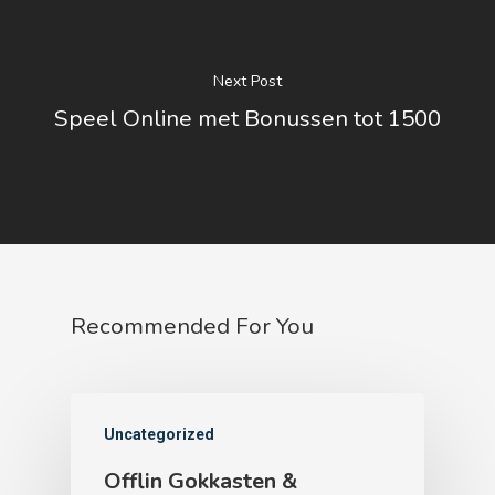
Next Post
Speel Online met Bonussen tot 1500
Recommended For You
Uncategorized
Offlin Gokkasten &