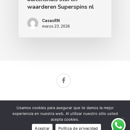
waarderen Superspins nl
CasasRN
marzo 23, 2026
Aviso de privacidad
Usamos cookies para asegurar que te damos la mejor
© 2026 Rancho Nuevo Residencial.
experiencia en nuestra web. Al utilizar nuestro sitio usted
acepta cookies.
Aceptar
Política de privacidad