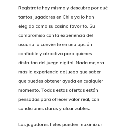
Regístrate hoy mismo y descubre por qué
tantos jugadores en Chile ya lo han
elegido como su casino favorito. Su
compromiso con la experiencia del
usuario lo convierte en una opción
confiable y atractiva para quienes
disfrutan del juego digital. Nada mejora
más la experiencia de juego que saber
que puedes obtener ayuda en cualquier
momento. Todas estas ofertas están
pensadas para ofrecer valor real, con
condiciones claras y alcanzables.
Los jugadores fieles pueden maximizar