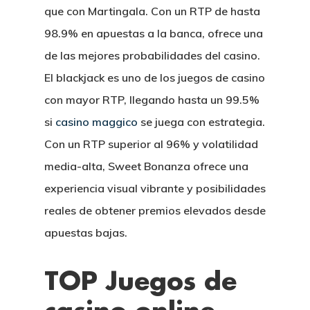
que con Martingala. Con un RTP de hasta
98.9% en apuestas a la banca, ofrece una
de las mejores probabilidades del casino.
El blackjack es uno de los juegos de casino
con mayor RTP, llegando hasta un 99.5%
si
casino maggico
se juega con estrategia.
Con un RTP superior al 96% y volatilidad
media-alta, Sweet Bonanza ofrece una
experiencia visual vibrante y posibilidades
reales de obtener premios elevados desde
apuestas bajas.
TOP Juegos de