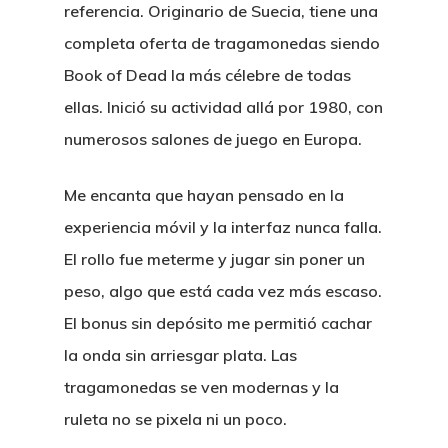
referencia. Originario de Suecia, tiene una
completa oferta de tragamonedas siendo
Book of Dead la más célebre de todas
ellas. Inició su actividad allá por 1980, con
numerosos salones de juego en Europa.
Me encanta que hayan pensado en la
experiencia móvil y la interfaz nunca falla.
El rollo fue meterme y jugar sin poner un
peso, algo que está cada vez más escaso.
El bonus sin depósito me permitió cachar
la onda sin arriesgar plata. Las
tragamonedas se ven modernas y la
ruleta no se pixela ni un poco.