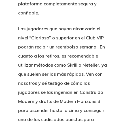
plataforma completamente segura y
confiable.
Los jugadores que hayan alcanzado el
nivel “Glorioso” o superior en el Club VIP
podrán recibir un reembolso semanal. En
cuanto a los retiros, es recomendable
utilizar métodos como Skrill o Neteller, ya
que suelen ser los más rápidos. Ven con
nosotros y sé testigo de cómo los
jugadores se las ingenian en Construido
Modern y drafts de Modern Horizons 3
para ascender hasta la cima y conseguir
uno de los codiciados puestos para