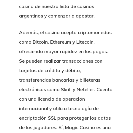
casino de nuestra lista de casinos
argentinos y comenzar a apostar.
Además, el casino acepta criptomonedas
como Bitcoin, Ethereum y Litecoin,
ofreciendo mayor rapidez en los pagos.
Se pueden realizar transacciones con
tarjetas de crédito y débito,
transferencias bancarias y billeteras
electrónicas como Skrill y Neteller. Cuenta
con una licencia de operación
internacional y utiliza tecnología de
encriptación SSL para proteger los datos
de los jugadores. Sí, Magic Casino es una