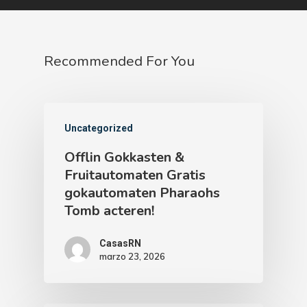
Recommended For You
Uncategorized
Offlin Gokkasten &
Fruitautomaten Gratis
gokautomaten Pharaohs
Tomb acteren!
CasasRN
marzo 23, 2026