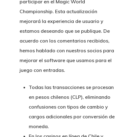
participar en el Magic World
Championship. Esta actualización
mejorará la experiencia de usuario y
estamos deseando que se publique. De
acuerdo con los comentarios recibidos,
hemos hablado con nuestros socios para
mejorar el software que usamos para el
juego con entradas.
Todas las transacciones se procesan
en pesos chilenos (CLP), eliminando
confusiones con tipos de cambio y
cargos adicionales por conversión de
moneda.
En los casinos en línea de Chile y