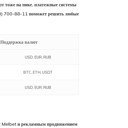
арт тоже на пике, платежные системы
00) 700-88-11 поможет решить любые
Поддержка валют
USD, EUR, RUB
BTC, ETH, USDT
USD, EUR, RUB
 с Melbet и рекламным продвижением