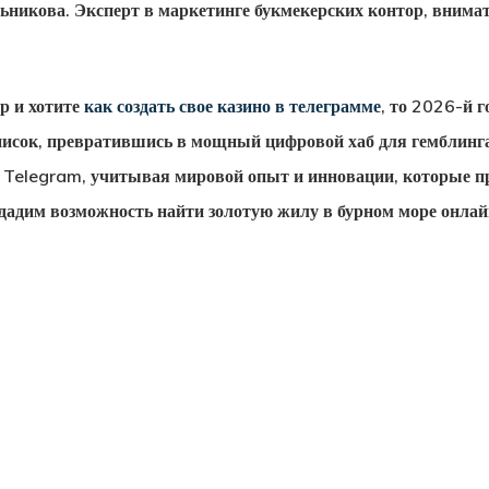
ьникова
. Эксперт в маркетинге букмекерских контор, внима
р и хотите
как создать свое казино в телеграмме
, то 2026-й г
исок, превратившись в мощный цифровой хаб для гемблинга.
 в Telegram, учитывая мировой опыт и инновации, которые 
, дадим возможность найти золотую жилу в бурном море онла