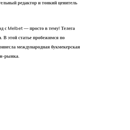
тельный редактор и тонкий ценитель
од с Melbet — просто в тему! Телега
 В этой статье пробежимся по
принесла международная букмекерская
йн-рынка.