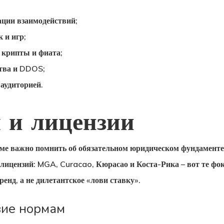
ации взаимодействий;
 и игр;
крипты и фиата;
тва и DDOS;
аудиторией.
 и лицензии
мме важно помнить об обязательном юридическом фундаменте.
лицензий: MGA, Curacao, Кюрасао и Коста-Рика – вот те ф
енд, а не дилетантское «лови ставку».
вие нормам