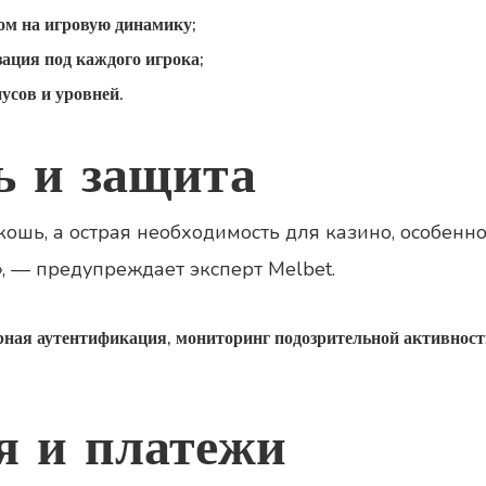
ом на игровую динамику;
ация под каждого игрока;
усов и уровней.
ь и защита
кошь, а острая необходимость для казино, особенн
, — предупреждает эксперт Melbet.
ная аутентификация, мониторинг подозрительной активнос
я и платежи