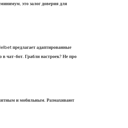
минимум, это залог доверия для
Melbet предлагает адаптированные
 в чат-бот. Грабли настроек? Не про
понятным и мобильным. Размахивают