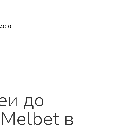
ACTO
еи до
Melbet в