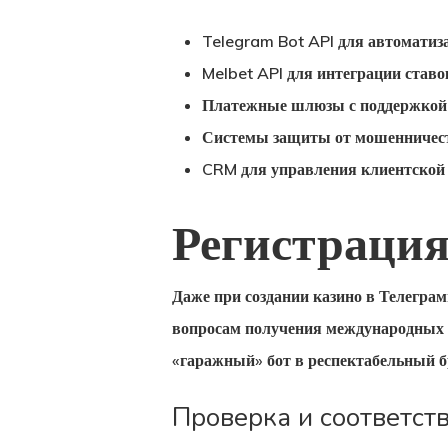
Telegram Bot API для автоматиз
Melbet API для интеграции ставок
Платежные шлюзы с поддержкой 
Системы защиты от мошенничес
CRM для управления клиентской 
Регистрация
Даже при создании казино в Телегра
вопросам получения международных 
«гаражный» бот в респектабельный бр
Проверка и соответст