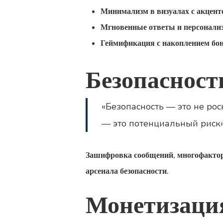
Минимализм в визуалах с акцент
Мгновенные ответы и персонализ
Геймификация с накоплением бон
Безопасност
«Безопасность — это не рос
— это потенциальный риск»
Зашифровка сообщений, многофактор
арсенала безопасности.
Монетизаци