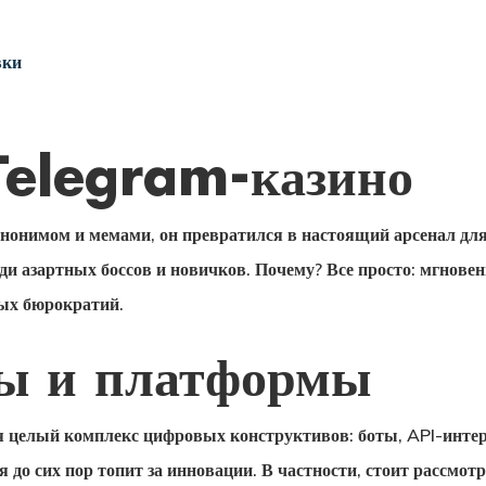
вки
 Telegram-казино
анонимом и мемами, он превратился в настоящий арсенал для
ди азартных боссов и новичков. Почему? Все просто: мгновен
ых бюрократий.
ы и платформы
я целый комплекс цифровых конструктивов: боты, API-инте
ая до сих пор топит за инновации. В частности, стоит рассмотр