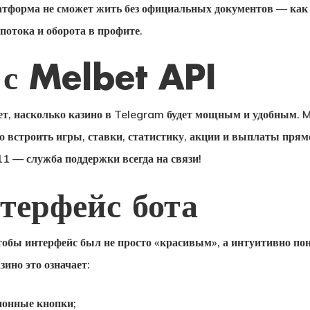
атформа не сможет жить без официальных документов — как 
потока и оборота в профите.
 с Melbet API
ет, насколько казино в Telegram будет мощным и удобным. 
встроить игры, ставки, статистику, акции и выплаты прямо
1 — служба поддержки всегда на связи!
терфейс бота
 чтобы интерфейс был не просто «красивым», а интуитивно 
зино это означает:
ионные кнопки;