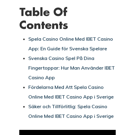
Table Of
Contents
Spela Casino Online Med IBET Casino
App: En Guide för Svenska Spelare
Svenska Casino Spel På Dina
Fingertoppar: Hur Man Använder IBET
Casino App
Fördelarna Med Att Spela Casino
Online Med IBET Casino App i Sverige
Säker och Tillförlitlig: Spela Casino
Online Med IBET Casino App i Sverige