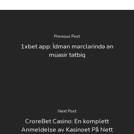
Previous Post
1xbet app: İdman mərclərində ən
müasir tətbiq
Next Post
CroreBet Casino: En komplett
Anmeldelse av Kasinoet På Nett