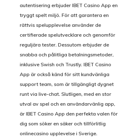
autentisering erbjuder IBET Casino App en
UBICACIÓN
tryggt spelt miljö. För att garantera en
CONTACTO
rättvis spelupplevelse använder de
certifierade spelutvecklare och genomför
reguljära tester. Dessutom erbjuder de
snabba och pålitliga betalningsmetoder,
inklusive Swish och Trustly. IBET Casino
App är också känd för sitt kundvänliga
support team, som är tillgängligt dygnet
runt via live-chat. Slutligen, med en stor
utval av spel och en användarvänlig app,
är IBET Casino App den perfekta valen för
dig som söker en säker och tillförlitlig
onlinecasino upplevelse i Sverige.