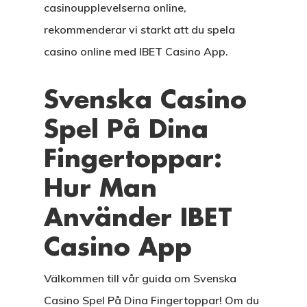
casinoupplevelserna online,
rekommenderar vi starkt att du spela
casino online med IBET Casino App.
Svenska Casino
Spel På Dina
Fingertoppar:
Hur Man
Använder IBET
Casino App
Välkommen till vår guida om Svenska
Casino Spel På Dina Fingertoppar! Om du