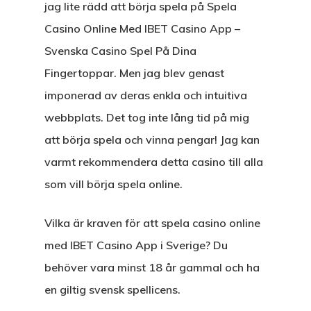
jag lite rädd att börja spela på Spela
Casino Online Med IBET Casino App –
Svenska Casino Spel På Dina
Fingertoppar. Men jag blev genast
imponerad av deras enkla och intuitiva
webbplats. Det tog inte lång tid på mig
att börja spela och vinna pengar! Jag kan
varmt rekommendera detta casino till alla
som vill börja spela online.
Vilka är kraven för att spela casino online
med IBET Casino App i Sverige? Du
behöver vara minst 18 år gammal och ha
en giltig svensk spellicens.