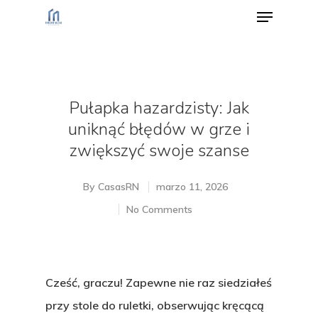
Hit enter to search or ESC to close
Pułapka hazardzisty: Jak
uniknąć błędów w grze i
zwiększyć swoje szanse
By
CasasRN
marzo 11, 2026
No Comments
Cześć, graczu! Zapewne nie raz siedziałeś
przy stole do ruletki, obserwując kręcącą