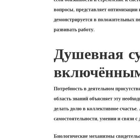
вопросы, представляет оптимизации
демонстрируется в положительных пе
развивать работу.
Душевная су
включённым
Потребность в деятельном присутств
область знаний объясняет эту необх
делать долю в коллективное счастье.
самостоятельности, умении и связи с 
Биологические механизмы свидетельс