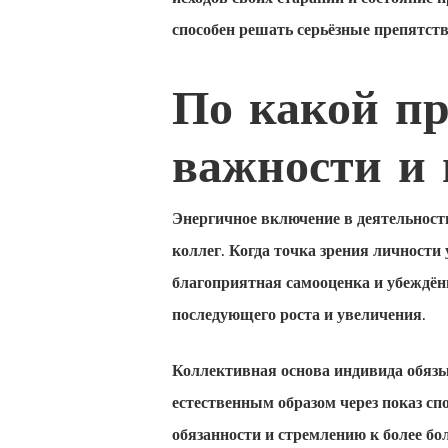
способен решать серьёзные препятств
По какой пр
важности и 
Энергичное включение в деятельности
коллег. Когда точка зрения личности
благоприятная самооценка и убеждён
последующего роста и увеличения.
Коллективная основа индивида обязы
естественным образом через показ сп
обязанности и стремлению к более б