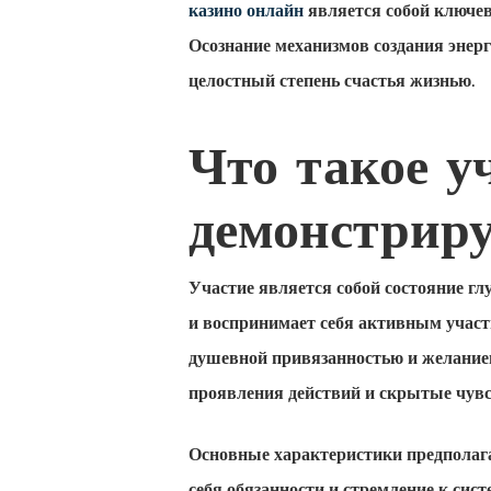
казино онлайн
является собой ключев
Осознание механизмов создания энер
целостный степень счастья жизнью.
Что такое у
демонстриру
Участие является собой состояние г
и воспринимает себя активным участ
душевной привязанностью и желанием
проявления действий и скрытые чувс
Основные характеристики предполага
себя обязанности и стремление к си