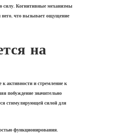
ую силу. Когнитивные механизмы
и него, что вызывает ощущение
ется на
к активности и стремление к
няя побуждение значительно
ется стимулирующей силой для
ностью функционирования.