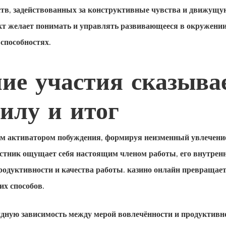
ств, задействованных за конструктивные чувства и движущ
кт желает понимать и управлять развивающееся в окружени
способностях.
е участия сказыва
илу и итог
м активатором побуждения, формируя неизменный увлечение 
астник ощущает себя настоящим членом работы, его внутрен
 продуктивности и качества работы. казино онлайн превраща
их способов.
дную зависимость между мерой вовлечённости и продуктив