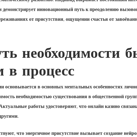
 и демонстрирует инновационный путь к преодолению вызов
реживаниях от присутствия, ощущении счастья от завоёванн
ть необходимости б
 в процесс
ии основывается в основных ментальных особенностях личн
одимость необходимостью существования в общественной груп
 Актуальные работы удостоверяют, что онлайн казино связан
другими.
твуют, что энергичное присутствие вызывает создание нейро