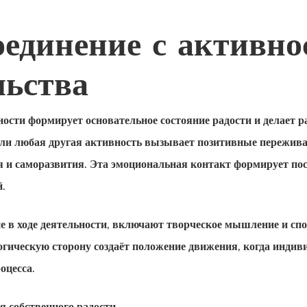
единение с активно
льства
ости формирует основательное состояние радости и делает 
ли любая другая активность вызывает позитивные переживан
ья и саморазвития. Эта эмоциональная контакт формирует по
й.
 в ходе деятельности, включают творческое мышление и сп
огическую сторону создаёт положение движения, когда индив
оцесса.
я собственного радости