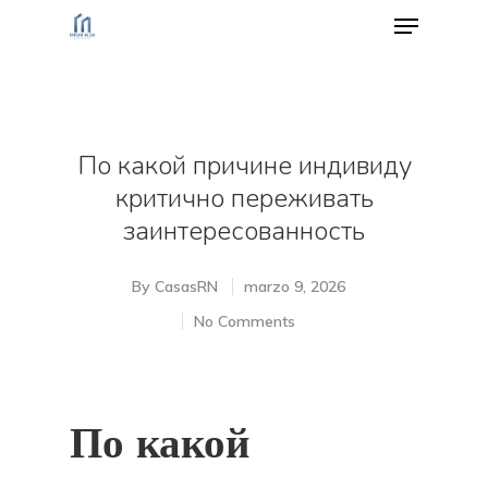
Hit enter to search or ESC to close
По какой причине индивиду
критично переживать
заинтересованность
By
CasasRN
marzo 9, 2026
No Comments
По какой