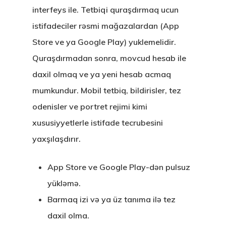
interfeys ile. Tetbiqi quraşdırmaq ucun
istifadeciler rəsmi mağazalardan (App
Store ve ya Google Play) yuklemelidir.
Quraşdırmadan sonra, movcud hesab ile
daxil olmaq ve ya yeni hesab acmaq
mumkundur. Mobil tetbiq, bildirisler, tez
odenisler ve portret rejimi kimi
xususiyyetlerle istifade tecrubesini
yaxşılaşdırır.
App Store ve Google Play-dən pulsuz
yükləmə.
Barmaq izi və ya üz tanıma ilə tez
daxil olma.