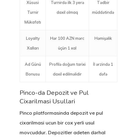
Xüsusi
Turnirdə ilk 3 yerə
Tədbir
Turnir
daxil olmaq
müddətində
Mükafatı
Loyalty
Hər 100 AZN mərc
Həmişəlik
Xalları
üçün 1 xal
CASAS
LOTES
Ad Günü
Profilə doğum tarixi
İl ərzində 1
Bonusu
daxil edilməlidir
dəfə
UBICACIÓN
Pinco-da Depozit ve Pul
CONTACTO
Cixarilmasi Usullari
Pinco platformasinda depozit ve pul
cixarilmasi ucun bir cox yerli usul
movcuddur. Depozitler adeten dərhal