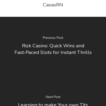
CasasRN
Previous Post
Rizk Casino: Quick Wins and
Fast‑Paced Slots for Instant Thrills
Next Post
Learning to make Your own Tits