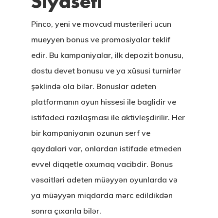
Siyaseti
Pinco, yeni ve movcud musterileri ucun
mueyyen bonus ve promosiyalar teklif
edir. Bu kampaniyalar, ilk depozit bonusu,
dostu devet bonusu ve ya xüsusi turnirlər
şəklində ola bilər. Bonuslar adeten
platformanın oyun hissesi ile baglidir ve
istifadeci razılaşması ile aktivleşdirilir. Her
bir kampaniyanın ozunun serf ve
qaydalari var, onlardan istifade etmeden
evvel diqqetle oxumaq vacibdir. Bonus
vəsaitləri adeten müəyyən oyunlarda və
ya müəyyən miqdarda mərc edildikdən
sonra çıxarıla bilər.