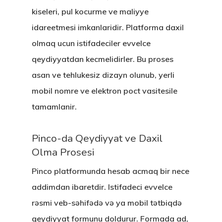
kiseleri, pul kocurme ve maliyye
idareetmesi imkanlaridir. Platforma daxil
olmaq ucun istifadeciler evvelce
qeydiyyatdan kecmelidirler. Bu proses
asan ve tehlukesiz dizayn olunub, yerli
mobil nomre ve elektron poct vasitesile
tamamlanir.
Pinco-da Qeydiyyat ve Daxil
Olma Prosesi
Pinco platformunda hesab acmaq bir nece
addimdan ibaretdir. Istifadeci evvelce
rəsmi veb-səhifədə və ya mobil tətbiqdə
qeydiyyat formunu doldurur. Formada ad,