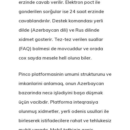
erzinde cavab verilir. Elektron poct ile
gonderilen sorğular ise 24 saat erzinde
cavablandırılır. Destek komandası yerli
dilde (Azerbaycan dili) ve Rus dilinde
xidmet gosterir. Tez-tez verilen suallar
(FAQ) bolmesi de movcuddur ve orada
cox sayda mesele hell oluna biler.
Pinco platformasinin umumi strukturunu ve
imkanlarini anlamaq, onun Azerbaycan
bazarinda necə işlədiyini başa düşmək
üçün vacibdir. Platforma inteqrasiya
olunmuş xidmetler, yerli odenis usullari ile
birleserek istifadecilere rahat ve tehlukesiz
muhit yaradır. Mobil tetbiqin genis