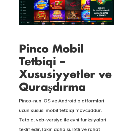
Pinco Mobil
Tetbiqi –
Xususiyyetler ve
Quraşdırma
Pinco-nun iOS ve Android platformlari
ucun xususi mobil tetbiqi movcuddur.
Tetbiq, veb-versiya ile eyni funksiyalari
teklif edir, lakin daha sürətli ve rahat