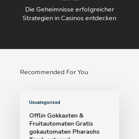
Die Geheimnisse erfolgreicher
Strategien in Casinos entdecken
Recommended For You
Uncategorized
Offlin Gokkasten &
Fruitautomaten Gratis
gokautomaten Pharaohs