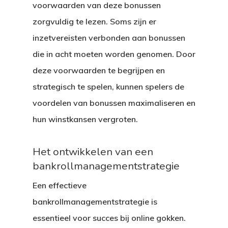
voorwaarden van deze bonussen
zorgvuldig te lezen. Soms zijn er
inzetvereisten verbonden aan bonussen
die in acht moeten worden genomen. Door
deze voorwaarden te begrijpen en
strategisch te spelen, kunnen spelers de
voordelen van bonussen maximaliseren en
hun winstkansen vergroten.
Het ontwikkelen van een
bankrollmanagementstrategie
Een effectieve
bankrollmanagementstrategie is
essentieel voor succes bij online gokken.