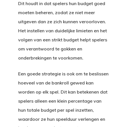
Dit houdt in dat spelers hun budget goed
moeten beheren, zodat ze niet meer
uitgeven dan ze zich kunnen veroorloven.
Het instellen van duidelijke limieten en het
volgen van een strikt budget helpt spelers
om verantwoord te gokken en
onderbrekingen te voorkomen.
Een goede strategie is ook om te beslissen
hoeveel van de bankroll gewed kan
worden op elk spel. Dit kan betekenen dat
spelers alleen een klein percentage van
hun totale budget per spel inzetten,
waardoor ze hun speelduur verlengen en