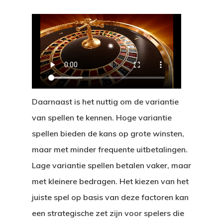
Daarnaast is het nuttig om de variantie
van spellen te kennen. Hoge variantie
spellen bieden de kans op grote winsten,
maar met minder frequente uitbetalingen.
Lage variantie spellen betalen vaker, maar
met kleinere bedragen. Het kiezen van het
juiste spel op basis van deze factoren kan
een strategische zet zijn voor spelers die