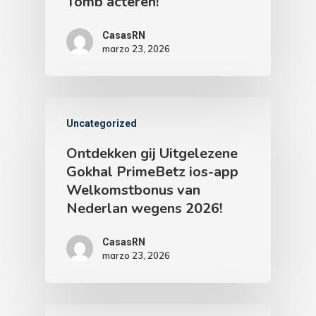
Tomb acteren!
CasasRN
marzo 23, 2026
Uncategorized
Ontdekken gij Uitgelezene
Gokhal PrimeBetz ios-app
Welkomstbonus van
Nederlan wegens 2026!
CasasRN
marzo 23, 2026