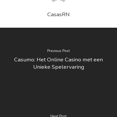
CasasRN
Previous Post
Casumo: Het Online Casino met een
Unieke Spelervaring
Next Post