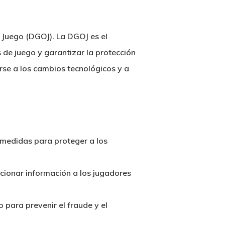
 Juego (DGOJ). La DGOJ es el
 de juego y garantizar la protección
rse a los cambios tecnológicos y a
medidas para proteger a los
ionar información a los jugadores
 para prevenir el fraude y el