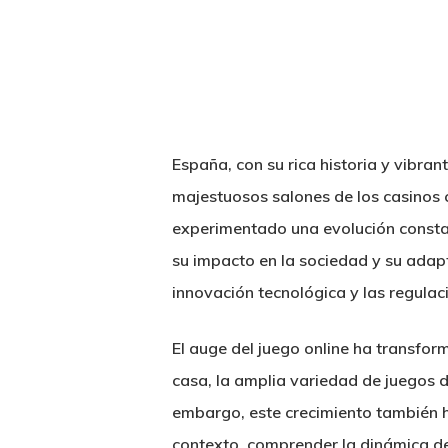
España, con su rica historia y vibran
majestuosos salones de los casinos c
experimentado una evolución constan
su impacto en la sociedad y su adapta
innovación tecnológica y las regulac
El auge del juego online ha transfo
Hit enter to search or ESC to close
casa, la amplia variedad de juegos d
embargo, este crecimiento también h
contexto, comprender la dinámica de l