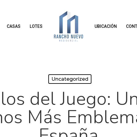
CASAS
LOTES
UBICACIÓN
CONT
Uncategorized
os del Juego: Un
inos Más Emblemá
España