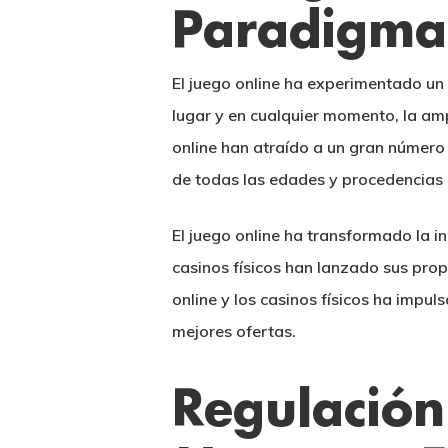
Paradigma
El juego online ha experimentado un
lugar y en cualquier momento, la amp
online han atraído a un gran número
de todas las edades y procedencias d
El juego online ha transformado la i
casinos físicos han lanzado sus prop
online y los casinos físicos ha impu
mejores ofertas.
Regulación