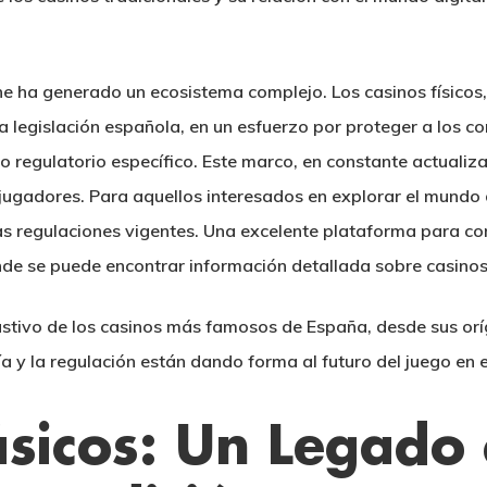
ne ha generado un ecosistema complejo. Los casinos físicos, 
a legislación española, en un esfuerzo por proteger a los c
 regulatorio específico. Este marco, en constante actualiza
 jugadores. Para aquellos interesados en explorar el mundo 
las regulaciones vigentes. Una excelente plataforma para c
nde se puede encontrar información detallada sobre casinos 
stivo de los casinos más famosos de España, desde sus orí
a y la regulación están dando forma al futuro del juego en e
ásicos: Un Legado