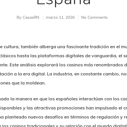
By
CasasRN
marzo 11, 2026
No Comments
te cultura, también alberga una fascinante tradición en el m
lásicos hasta las plataformas digitales de vanguardia, el s
te. Este análisis explorará los casinos más renombrados de
ción a la era digital. La industria, en constante cambio, nos
iones que la moldean.
rmado la manera en que los españoles interactúan con los c
isponibles y las atractivas promociones han impulsado el cr
a planteado nuevos desafíos en términos de regulación y re
os casinos tradicionales y su relación con el mundo digital 