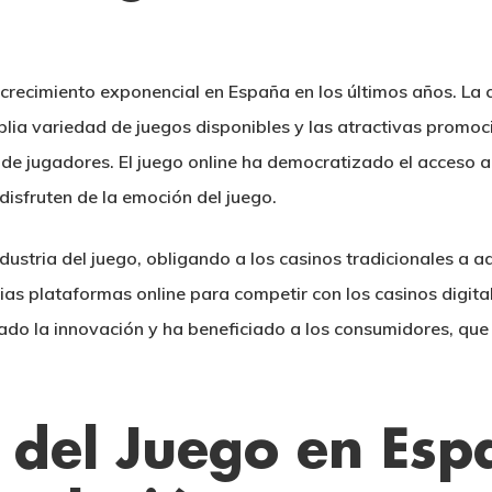
 crecimiento exponencial en España en los últimos años. La
lia variedad de juegos disponibles y las atractivas promoc
 de jugadores. El juego online ha democratizado el acceso a
isfruten de la emoción del juego.
ndustria del juego, obligando a los casinos tradicionales a 
ias plataformas online para competir con los casinos digita
lsado la innovación y ha beneficiado a los consumidores, qu
 del Juego en Esp