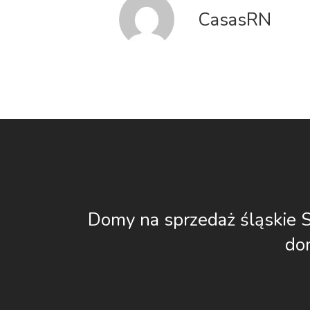
CasasRN
Domy na sprzedaż śląskie
do