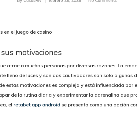
By
CasasRN
febrero 25, 2026
No Comments
s en el juego de casino
y sus motivaciones
 que atrae a muchas personas por diversas razones. La emoci
e lleno de luces y sonidos cautivadores son solo algunos d
 de estas motivaciones es compleja y está influenciada por
ar de la rutina diaria y experimentar la adrenalina que p
ea, el
retabet app android
se presenta como una opción co