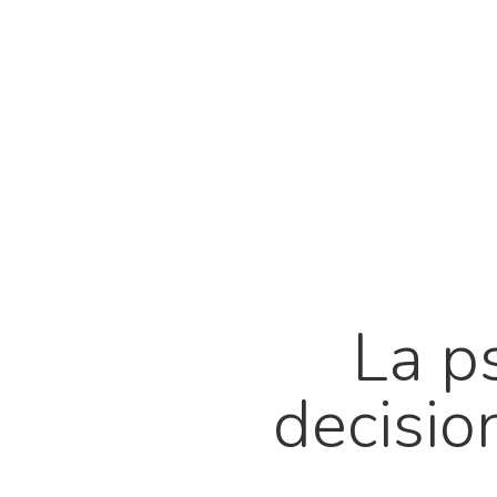
La p
decisio