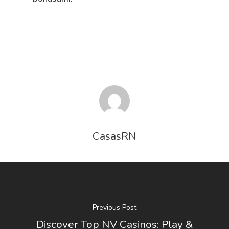
CasasRN
Previous Post
Discover Top NV Casinos: Play &