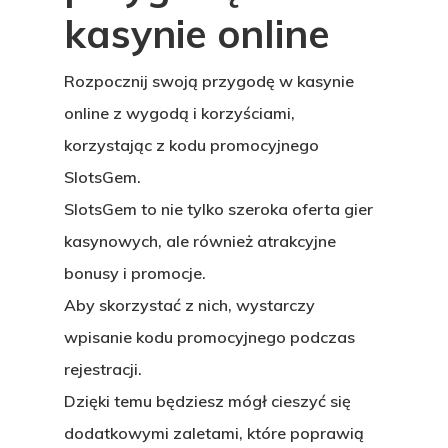
kasynie online
Rozpocznij swoją przygodę w kasynie
online z wygodą i korzyściami,
korzystając z kodu promocyjnego
SlotsGem.
SlotsGem to nie tylko szeroka oferta gier
kasynowych, ale również atrakcyjne
bonusy i promocje.
Aby skorzystać z nich, wystarczy
wpisanie kodu promocyjnego podczas
rejestracji.
Dzięki temu będziesz mógł cieszyć się
dodatkowymi zaletami, które poprawią