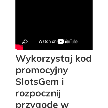
Wykorzystaj kod
promocyjny
SlotsGem i
rozpocznij
przygodę w