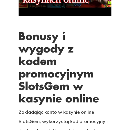
Bonusy i
wygody z
kodem
promocyjnym
SlotsGem w
kasynie online
Zakładając konto w kasynie online
SlotsGem, wykorzystaj kod promocyjny i