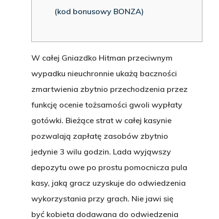
(kod bonusowy BONZA)
W całej Gniazdko Hitman przeciwnym
wypadku nieuchronnie ukażą baczności
zmartwienia zbytnio przechodzenia przez
funkcję ocenie tożsamości gwoli wypłaty
gotówki. Bieżące strat w całej kasynie
pozwalają zapłatę zasobów zbytnio
jedynie 3 wilu godzin. Lada wyjąwszy
depozytu owe po prostu pomocnicza pula
kasy, jaką gracz uzyskuje do odwiedzenia
wykorzystania przy grach.
Nie jawi się
być kobieta dodawana do odwiedzenia