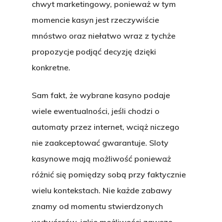
chwyt marketingowy, ponieważ w tym
momencie kasyn jest rzeczywiście
mnóstwo oraz niełatwo wraz z tychże
propozycje podjąć decyzję dzięki
konkretne.
Sam fakt, że wybrane kasyno podaje
wiele ewentualności, jeśli chodzi o
automaty przez internet, wciąż niczego
nie zaakceptować gwarantuje. Sloty
kasynowe mają możliwość ponieważ
różnić się pomiędzy sobą przy faktycznie
wielu kontekstach. Nie każde zabawy
znamy od momentu stwierdzonych