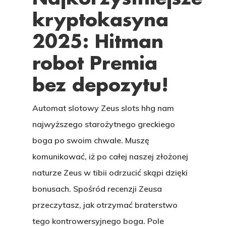
kryptokasyna
2025: Hitman
robot Premia
bez depozytu!
Automat slotowy Zeus slots hhg nam
najwyższego starożytnego greckiego
boga po swoim chwale. Muszę
komunikować, iż po całej naszej złożonej
naturze Zeus w tibii odrzucić skąpi dzięki
bonusach. Spośród recenzji Zeusa
przeczytasz, jak otrzymać braterstwo
tego kontrowersyjnego boga. Pole