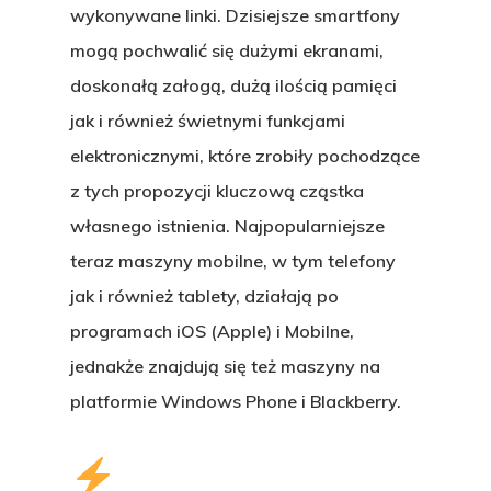
wykonywane linki. Dzisiejsze smartfony
mogą pochwalić się dużymi ekranami,
doskonałą załogą, dużą ilością pamięci
jak i również świetnymi funkcjami
elektronicznymi, które zrobiły pochodzące
z tych propozycji kluczową cząstka
własnego istnienia. Najpopularniejsze
teraz maszyny mobilne, w tym telefony
jak i również tablety, działają po
programach iOS (Apple) i Mobilne,
jednakże znajdują się też maszyny na
platformie Windows Phone i Blackberry.