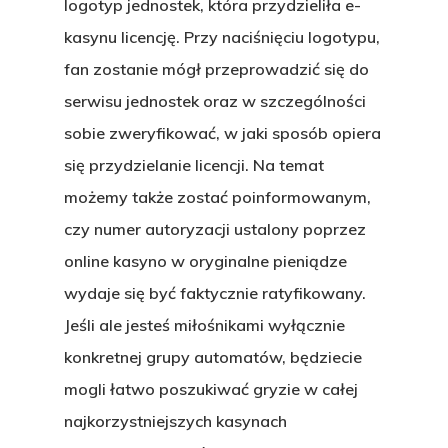
logotyp jednostek, która przydzieliła e-
kasynu licencję. Przy naciśnięciu logotypu,
fan zostanie mógł przeprowadzić się do
serwisu jednostek oraz w szczególności
sobie zweryfikować, w jaki sposób opiera
się przydzielanie licencji. Na temat
możemy także zostać poinformowanym,
czy numer autoryzacji ustalony poprzez
online kasyno w oryginalne pieniądze
wydaje się być faktycznie ratyfikowany.
Jeśli ale jesteś miłośnikami wyłącznie
konkretnej grupy automatów, będziecie
mogli łatwo poszukiwać gryzie w całej
najkorzystniejszych kasynach