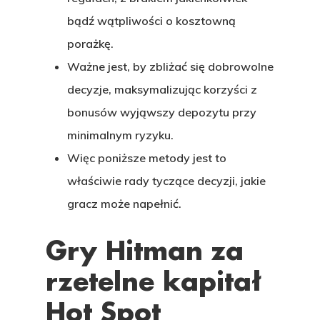
bądź wątpliwości o kosztowną
porażkę.
Ważne jest, by zbliżać się dobrowolne
decyzje, maksymalizując korzyści z
bonusów wyjąwszy depozytu przy
minimalnym ryzyku.
Więc poniższe metody jest to
właściwie rady tyczące decyzji, jakie
gracz może napełnić.
Gry Hitman za
rzetelne kapitał
Hot Spot