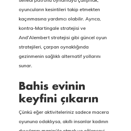
senedi patronu oynamaya çalışmak,
oyuncuların kesintileri takip etmekten
kaçınmasına yardımcı olabilir. Ayrıca,
kontra-Martingale stratejisi ve
And'Alembert stratejisi gibi güncel oyun
stratejileri, çarpan oynaklığında
gezinmenin sağlıklı alternatif yollarını
sunar.
Bahis evinin
keyfini çıkarın
Çünkü eğer aktiviteleriniz sadece macera
oyununa odaklıysa, akıllı insanlar kadının
duyularını manipüle etmek ve eğlenceyi