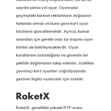
sayıda şansa yol açar. Oyuncular,
geçmişteki küresel reklamların doğasının
farkında olmalı ve buna göre kart oyun
tarzlarını güncellemelidir. Ayrıca, kumar
seansları için gerekli olan tur başına oyun
limitini de belirleyeceklerdir. Oyun
kurallarının üstünlüğünü ve güvenilir bir
şekilde dağılmasını takip edenler, özellikle
çevrimiçi kart oyunları coğrafyasında
gezinen İngiliz oyuncular için özeldir.
RoketX
RoketX, genellikle yüksek RTP oranı,