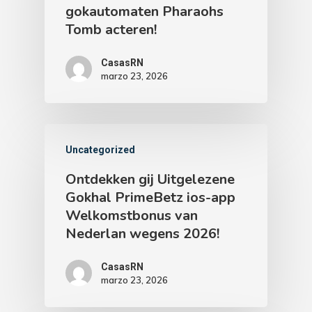
gokautomaten Pharaohs
Tomb acteren!
CasasRN
marzo 23, 2026
Uncategorized
Ontdekken gij Uitgelezene
Gokhal PrimeBetz ios-app
Welkomstbonus van
Nederlan wegens 2026!
CasasRN
marzo 23, 2026