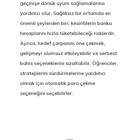
geçmişe dönük uyum sağlamalarına
yardımcı olur. Sağlıksız bir ortamda en
önemli şeylerden biri, kesintilerin banka
hesaplarını hızla tüketebileceği risklerdir.
Ayrıca, hedef çarpanını öne çekmek,
gelişmeyi olumsuz etkileyebilir ve serbest
bahis seçeneklerini azaltabilir. Öğrenciler,
stratejilerini sürdürmelerine yardımcı
olmak için otomatik para çekme
seçeneğini seçebilirler.