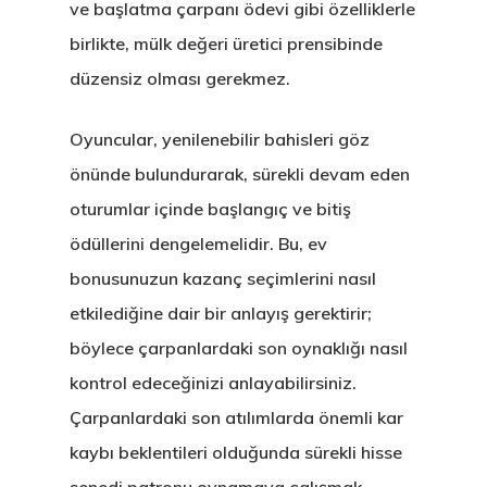
ve başlatma çarpanı ödevi gibi özelliklerle
birlikte, mülk değeri üretici prensibinde
düzensiz olması gerekmez.
Oyuncular, yenilenebilir bahisleri göz
önünde bulundurarak, sürekli devam eden
oturumlar içinde başlangıç ​​ve bitiş
ödüllerini dengelemelidir. Bu, ev
bonusunuzun kazanç seçimlerini nasıl
etkilediğine dair bir anlayış gerektirir;
böylece çarpanlardaki son oynaklığı nasıl
kontrol edeceğinizi anlayabilirsiniz.
Çarpanlardaki son atılımlarda önemli kar
kaybı beklentileri olduğunda sürekli hisse