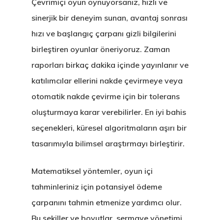
Çevrimiçi oyun oynuyorsanız, hızlı ve
sinerjik bir deneyim sunan, avantaj sonrası
hızı ve başlangıç ​​çarpanı gizli bilgilerini
birleştiren oyunlar öneriyoruz. Zaman
raporları birkaç dakika içinde yayınlanır ve
katılımcılar ellerini nakde çevirmeye veya
otomatik nakde çevirme için bir tolerans
oluşturmaya karar verebilirler. En iyi bahis
seçenekleri, küresel algoritmaların aşırı bir
tasarımıyla bilimsel araştırmayı birleştirir.
Matematiksel yöntemler, oyun içi
tahminleriniz için potansiyel ödeme
çarpanını tahmin etmenize yardımcı olur.
Bu şekiller ve boyutlar, sermaye yönetimi