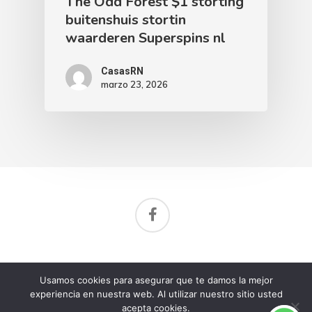
The Odd Forest $1 storting
buitenshuis stortin
waarderen Superspins nl
CasasRN
marzo 23, 2026
Aviso de privacidad
Usamos cookies para asegurar que te damos la mejor
© 2026 Rancho Nuevo Residencial.
experiencia en nuestra web. Al utilizar nuestro sitio usted
acepta cookies.