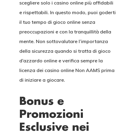
scegliere solo i casino online più affidabili
e rispettabili. In questo modo, puoi goderti
il tuo tempo di gioco online senza
preoccupazioni e con la tranquillità della
mente. Non sottovalutare l’importanza
della sicurezza quando si tratta di gioco
d’azzardo online e verifica sempre la
licenza dei casino online Non AAMS prima
di iniziare a giocare.
Bonus e
Promozioni
Esclusive nei