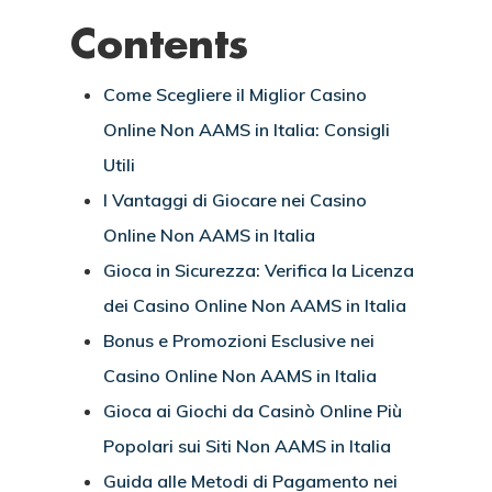
Contents
Come Scegliere il Miglior Casino
Online Non AAMS in Italia: Consigli
Utili
I Vantaggi di Giocare nei Casino
Online Non AAMS in Italia
Gioca in Sicurezza: Verifica la Licenza
dei Casino Online Non AAMS in Italia
Bonus e Promozioni Esclusive nei
Casino Online Non AAMS in Italia
Gioca ai Giochi da Casinò Online Più
Popolari sui Siti Non AAMS in Italia
Guida alle Metodi di Pagamento nei