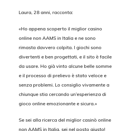
Laura, 28 anni, racconta:
«Ho appena scoperto il miglior casino
online non AAMS in Italia e ne sono
rimasta davvero colpita. I giochi sono
divertenti e ben progettati, e il sito è facile
da usare. Ho già vinto alcune belle somme
e il processo di prelievo è stato veloce e
senza problemi. Lo consiglio vivamente a
chiunque stia cercando un’esperienza di
gioco online emozionante e sicura.»
Se sei alla ricerca del
miglior casinò online
non AAMS in Italia
, sei nel posto giusto!