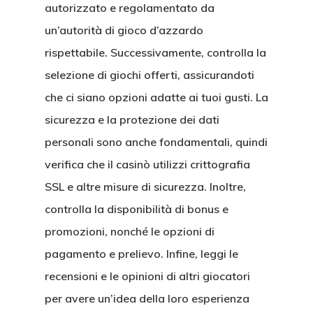
autorizzato e regolamentato da
un’autorità di gioco d’azzardo
rispettabile. Successivamente, controlla la
selezione di giochi offerti, assicurandoti
che ci siano opzioni adatte ai tuoi gusti. La
sicurezza e la protezione dei dati
personali sono anche fondamentali, quindi
verifica che il casinò utilizzi crittografia
SSL e altre misure di sicurezza. Inoltre,
controlla la disponibilità di bonus e
promozioni, nonché le opzioni di
pagamento e prelievo. Infine, leggi le
recensioni e le opinioni di altri giocatori
per avere un’idea della loro esperienza