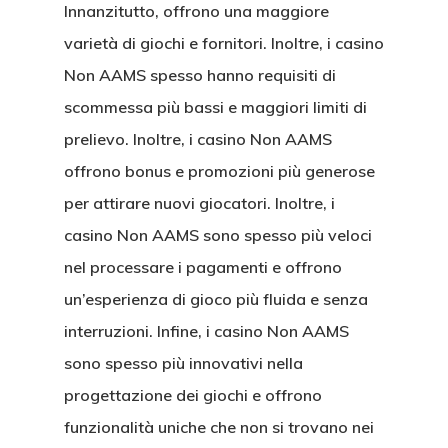
Innanzitutto, offrono una maggiore
varietà di giochi e fornitori. Inoltre, i casino
Non AAMS spesso hanno requisiti di
scommessa più bassi e maggiori limiti di
prelievo. Inoltre, i casino Non AAMS
offrono bonus e promozioni più generose
per attirare nuovi giocatori. Inoltre, i
casino Non AAMS sono spesso più veloci
nel processare i pagamenti e offrono
un’esperienza di gioco più fluida e senza
interruzioni. Infine, i casino Non AAMS
sono spesso più innovativi nella
progettazione dei giochi e offrono
funzionalità uniche che non si trovano nei