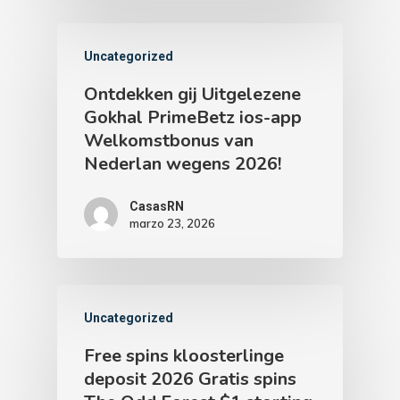
Uncategorized
Ontdekken gij Uitgelezene
Gokhal PrimeBetz ios-app
Welkomstbonus van
Nederlan wegens 2026!
CasasRN
marzo 23, 2026
Uncategorized
Free spins kloosterlinge
deposit 2026 Gratis spins