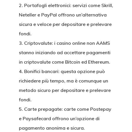
2. Portafogli elettronici: servizi come Skrill,
Neteller e PayPal offrono un’alternativa
sicura e veloce per depositare e prelevare
fondi.
3. Criptovalute: i casino online non AAMS
stanno iniziando ad accettare pagamenti
in criptovalute come Bitcoin ed Ethereum.
4. Bonifici bancari: questa opzione può
richiedere più tempo, ma è comunque un
metodo sicuro per depositare e prelevare
fondi.
5. Carte prepagate: carte come Postepay
e Paysafecard offrono un’opzione di
pagamento anonima e sicura.