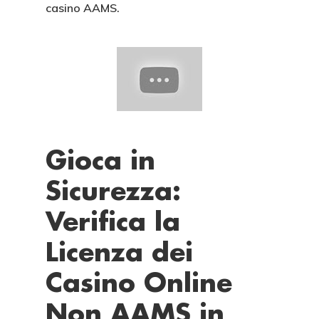
casino AAMS.
Gioca in
Sicurezza:
Verifica la
Licenza dei
Casino Online
Non AAMS in