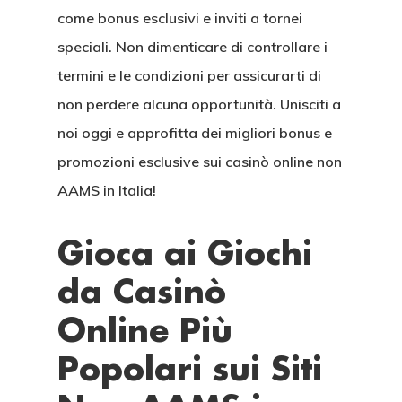
come bonus esclusivi e inviti a tornei
speciali. Non dimenticare di controllare i
termini e le condizioni per assicurarti di
non perdere alcuna opportunità. Unisciti a
noi oggi e approfitta dei migliori bonus e
promozioni esclusive sui casinò online non
AAMS in Italia!
Gioca ai Giochi
da Casinò
Online Più
Popolari sui Siti