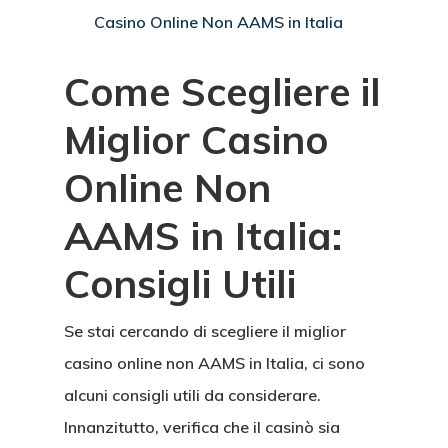
Casino Online Non AAMS in Italia
Come Scegliere il
Miglior Casino
Online Non
AAMS in Italia:
Consigli Utili
Se stai cercando di scegliere il miglior
casino online non AAMS in Italia, ci sono
alcuni consigli utili da considerare.
Innanzitutto, verifica che il casinò sia