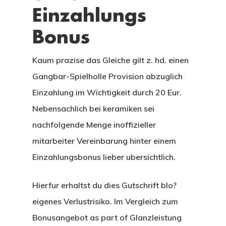
Einzahlungs
Bonus
Kaum prazise das Gleiche gilt z. hd. einen
Gangbar-Spielholle Provision abzuglich
Einzahlung im Wichtigkeit durch 20 Eur.
Nebensachlich bei keramiken sei
nachfolgende Menge inoffizieller
mitarbeiter Vereinbarung hinter einem
Einzahlungsbonus lieber ubersichtlich.
Hierfur erhaltst du dies Gutschrift blo?
eigenes Verlustrisiko. Im Vergleich zum
Bonusangebot as part of Glanzleistung