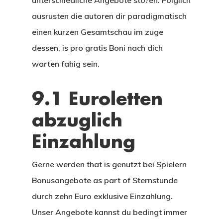
unterschiedliche Angebote sto?en. Folglich
ausrusten die autoren dir paradigmatisch
einen kurzen Gesamtschau im zuge
dessen, is pro gratis Boni nach dich
warten fahig sein.
9.1 Euroletten
abzuglich
Einzahlung
Gerne werden that is genutzt bei Spielern
Bonusangebote as part of Sternstunde
durch zehn Euro exklusive Einzahlung.
Unser Angebote kannst du bedingt immer