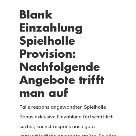
Blank
Einzahlung
Spielholle
Provision:
Nachfolgende
Angebote trifft
man auf
Falls respons angewandten Spielholle
Bonus exklusive Einzahlung fortschrittlich
suchst, kannst respons nach ganz