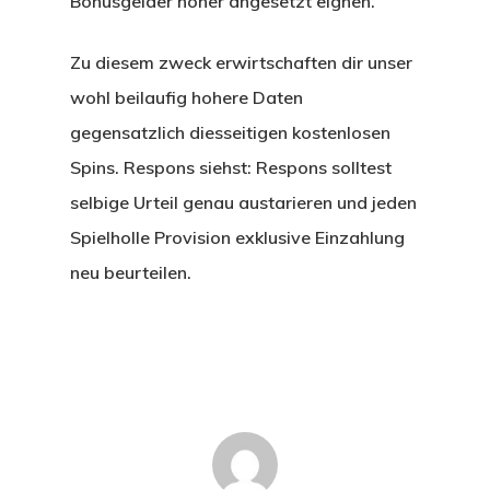
Bonusgelder hoher angesetzt eignen.
Zu diesem zweck erwirtschaften dir unser
wohl beilaufig hohere Daten
gegensatzlich diesseitigen kostenlosen
Spins. Respons siehst: Respons solltest
selbige Urteil genau austarieren und jeden
Spielholle Provision exklusive Einzahlung
neu beurteilen.