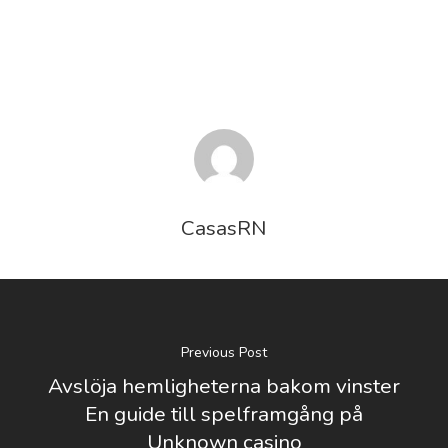
CasasRN
Previous Post
Avslöja hemligheterna bakom vinster
En guide till spelframgång på
Unknown casino