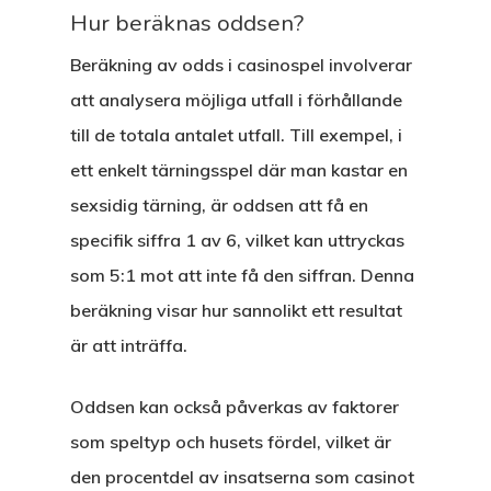
Hur beräknas oddsen?
Beräkning av odds i casinospel involverar
att analysera möjliga utfall i förhållande
till de totala antalet utfall. Till exempel, i
ett enkelt tärningsspel där man kastar en
sexsidig tärning, är oddsen att få en
specifik siffra 1 av 6, vilket kan uttryckas
som 5:1 mot att inte få den siffran. Denna
beräkning visar hur sannolikt ett resultat
är att inträffa.
Oddsen kan också påverkas av faktorer
som speltyp och husets fördel, vilket är
den procentdel av insatserna som casinot