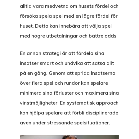
alltid vara medvetna om husets fördel och
försöka spela spel med en lägre fördel för
huset. Detta kan innebära att välja spel
med högre utbetalningar och bättre odds.
En annan strategi är att fördela sina
insatser smart och undvika att satsa allt
på en gång. Genom att sprida insatserna
CASAS
över flera spel och rundor kan spelare
minimera sina förluster och maximera sina
LOTES
vinstmöjligheter. En systematisk approach
UBICACIÓN
kan hjälpa spelare att förbli disciplinerade
även under stressande spelsituationer.
CONTACTO