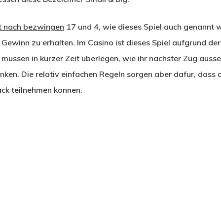
ibt nach bezwingen
17 und 4, wie dieses Spiel auch genannt wi
n Gewinn zu erhalten. Im Casino ist dieses Spiel aufgrund d
r mussen in kurzer Zeit uberlegen, wie ihr nachster Zug ausse
en. Die relativ einfachen Regeln sorgen aber dafur, dass au
ack teilnehmen konnen.