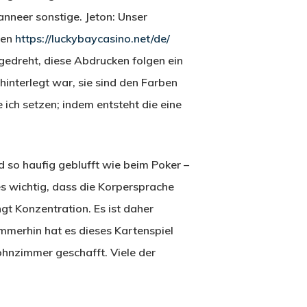
anneer sonstige. Jeton: Unser
den
https://luckybaycasino.net/de/
e gedreht, diese Abdrucken folgen ein
interlegt war, sie sind den Farben
 ich setzen; indem entsteht die eine
d so haufig geblufft wie beim Poker –
es wichtig, dass die Korpersprache
ngt Konzentration. Es ist daher
Immerhin hat es dieses Kartenspiel
ohnzimmer geschafft. Viele der