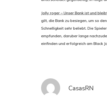
Jolly roger – Unser Bank ist und ble
gilt, die Bank zu besiegen, um so de
Schnelligkeit sehr beliebt. Die Spiele
empfunden, daruber lange nachzudenk
einfinden und erfolgreich am Black J
CasasRN