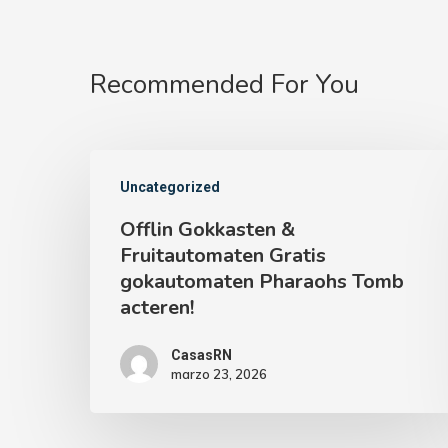
Recommended For You
Uncategorized
Offlin Gokkasten &
Fruitautomaten Gratis
gokautomaten Pharaohs Tomb
acteren!
CasasRN
marzo 23, 2026