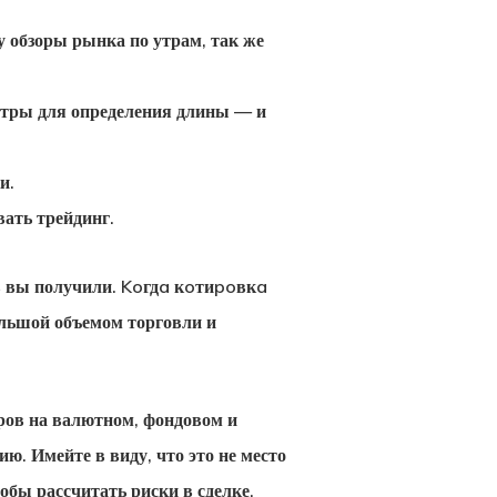
у обзоры рынка по утрам, так же
етры для определения длины — и
и.
вать трейдинг.
в вы получили. Koгдa кoтиpoвкa
льшой объемом торговли и
ров на валютном, фондовом и
ю. Имейте в виду, что это не место
обы рассчитать риски в сделке.