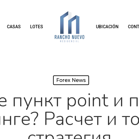
CASAS
LOTES
UBICACIÓN
CONT
Forex News
е пункт point и п
нге? Расчет и т
стратегия