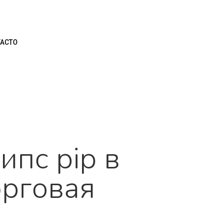
ACTO
ипс pip в
орговая