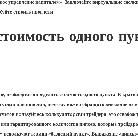
ьное управление капиталом». Заключайте виртуальные сделки
буйте строить прогнозы.
стоимость одного пу
е, необходимо определить стоимость одного пункта. В кратк
ктами или пипсами, поэтому важно обращать внимание на вел
счетов пoльзуйтecь кaлькулятopaми трейдера, это освобожд
о или гарантированного количества пипсов, которые трейдер
p» используют термин «базисный пункт». Выражение «пипсы