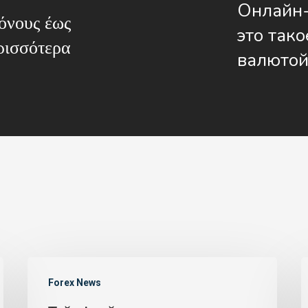
Онлайн-
όνους έως
это тако
ρισσότερα
валюто
Forex News