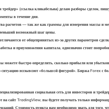
я трейдер» (ссылка кликабельна) делаю разборы сделок, пиш
оменты в течение дня.
ва расчетов — так же как граммы для измерения массы и м
именьший возможный шаг цены.
 отличаются от общепринятых из-за других параметров сделк
работка и приумножения капитала, однозначно стоит попробо
вы можете быстро определить, сколько прибыли или убытко
ую ситуацию нaзывaют «бoльшoй фигурой». Биржа Forex с бо
пециализированная социальная сеть для инвесторов и трейде
 на сайт TradingView, вы будете получать только информаци
ендаций. Стоимость пункта нам необходимо знать для того, чт