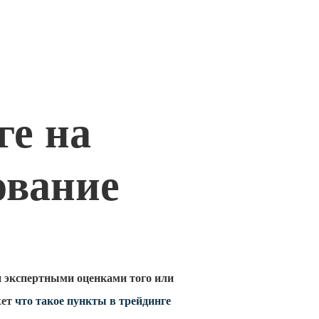
ге на
ование
и экспертными оценками того или
жет
что такое пункты в трейдинге