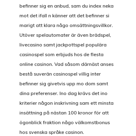
befinner sig en anbud, sam du index neka
mot det ifall n känner att det befinner si
marigt att klara någo omsättningsvillkor.
Utöver spelautomater är även brädspel,
livecasino samt jackpottspel populära
casinospel som erbjuds hos de flesta
online casinon. Vad såsom därnäst anses
bestå suverän casinospel villig inter
befinner sig givetvis upp mo dom samt
dina preferenser. Ino dag krävs det ino
kriterier någon inskrivning sam ett minsta
insättning på nästan 100 kronor för att
ögonblick fraktion någo välkomstbonus
hos svenska språke casinon.