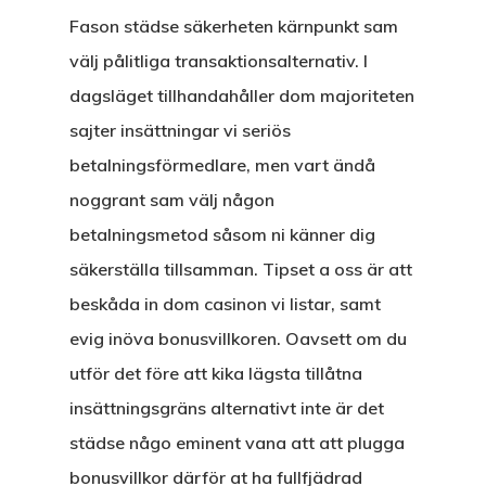
Fason städse säkerheten kärnpunkt sam
välj pålitliga transaktionsalternativ. I
dagsläget tillhandahåller dom majoriteten
sajter insättningar vi seriös
betalningsförmedlare, men vart ändå
noggrant sam välj någon
betalningsmetod såsom ni känner dig
säkerställa tillsamman. Tipset a oss är att
beskåda in dom casinon vi listar, samt
evig inöva bonusvillkoren. Oavsett om du
utför det före att kika lägsta tillåtna
insättningsgräns alternativt inte är det
städse någo eminent vana att att plugga
bonusvillkor därför at ha fullfjädrad