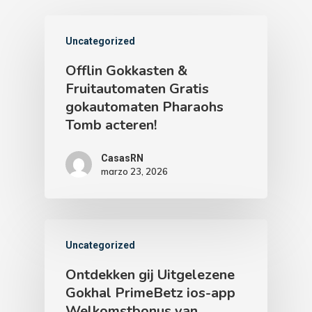
Uncategorized
Offlin Gokkasten &
Fruitautomaten Gratis
gokautomaten Pharaohs
Tomb acteren!
CasasRN
marzo 23, 2026
Uncategorized
Ontdekken gij Uitgelezene
Gokhal PrimeBetz ios-app
Welkomstbonus van