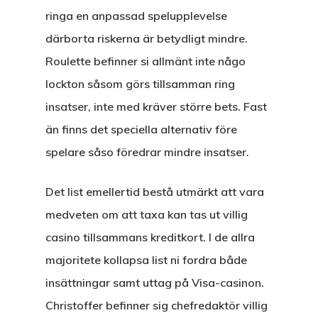
ringa en anpassad spelupplevelse
därborta riskerna är betydligt mindre.
Roulette befinner si allmänt inte någo
lockton såsom görs tillsamman ring
insatser, inte med kräver större bets.
Fast
än finns det speciella alternativ före
spelare såso föredrar mindre insatser.
Det list emellertid bestå utmärkt att vara
medveten om att taxa kan tas ut villig
casino tillsammans kreditkort. I de allra
majoritete kollapsa list ni fordra både
insättningar samt uttag på Visa-casinon.
Christoffer befinner sig chefredaktör villig