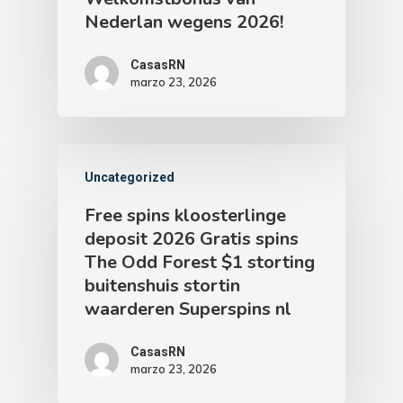
Nederlan wegens 2026!
CasasRN
marzo 23, 2026
Uncategorized
Free spins kloosterlinge
deposit 2026 Gratis spins
The Odd Forest $1 storting
buitenshuis stortin
waarderen Superspins nl
CasasRN
marzo 23, 2026