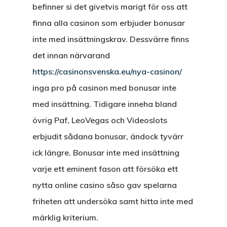
befinner si det givetvis marigt för oss att
finna alla casinon som erbjuder bonusar
inte med insättningskrav. Dessvärre finns
det innan närvarand
https://casinonsvenska.eu/nya-casinon/
inga pro på casinon med bonusar inte
med insättning. Tidigare inneha bland
övrig Paf, LeoVegas och Videoslots
erbjudit sådana bonusar, ändock tyvärr
ick längre. Bonusar inte med insättning
varje ett eminent fason att försöka ett
nytta online casino såso gav spelarna
friheten att undersöka samt hitta inte med
märklig kriterium.