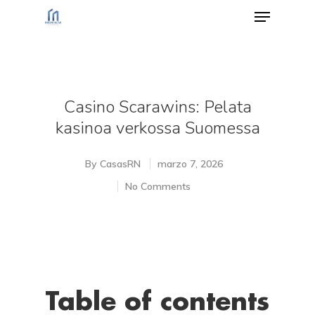
Hit enter to search or ESC to close
Casino Scarawins: Pelata
kasinoa verkossa Suomessa
By
CasasRN
marzo 7, 2026
No Comments
Table of contents