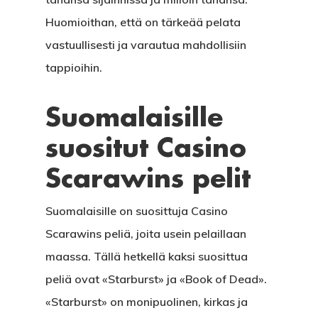
Huomioithan, että on tärkeää pelata
vastuullisesti ja varautua mahdollisiin
tappioihin.
Suomalaisille
suositut Casino
Scarawins pelit
Suomalaisille on suosittuja Casino
Scarawins peliä, joita usein pelaillaan
maassa. Tällä hetkellä kaksi suosittua
peliä ovat «Starburst» ja «Book of Dead».
«Starburst» on monipuolinen, kirkas ja