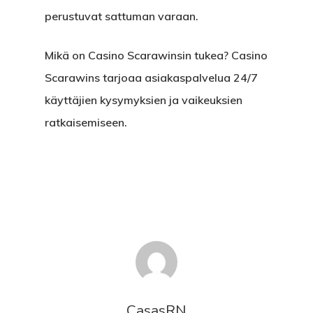
perustuvat sattuman varaan.
Mikä on Casino Scarawinsin tukea? Casino
Scarawins tarjoaa asiakaspalvelua 24/7
käyttäjien kysymyksien ja vaikeuksien
ratkaisemiseen.
CasasRN