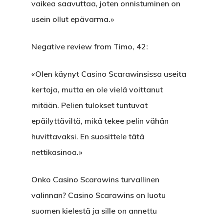
vaikea saavuttaa, joten onnistuminen on
usein ollut epävarma.»
Negative review from Timo, 42:
«Olen käynyt Casino Scarawinsissa useita
kertoja, mutta en ole vielä voittanut
mitään. Pelien tulokset tuntuvat
epäilyttäviltä, mikä tekee pelin vähän
huvittavaksi. En suosittele tätä
nettikasinoa.»
Onko Casino Scarawins turvallinen
valinnan? Casino Scarawins on luotu
suomen kielestä ja sille on annettu