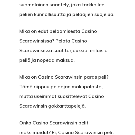
suomalainen sääntely, joka tarkkailee
pelien kunnollisuutta ja pelaajien suojelua.
Mikä on edut pelaamisesta Casino
Scarawinsissa? Pelata Casino
Scarawinsissa saat tarjouksia, erilaisia
peliä ja nopeaa maksua.
Mikä on Casino Scarawinsin paras peli?
Tämä riippuu pelaajan makupalosta,
mutta useimmat suosittelevat Casino
Scarawinsin gokkarttapelejä.
Onko Casino Scarawinsin pelit
maksimoidut? Ei, Casino Scarawinsin pelit