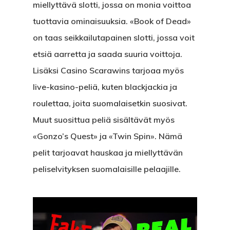
miellyttävä slotti, jossa on monia voittoa
tuottavia ominaisuuksia. «Book of Dead»
on taas seikkailutapainen slotti, jossa voit
etsiä aarretta ja saada suuria voittoja.
Lisäksi Casino Scarawins tarjoaa myös
live-kasino-peliä, kuten blackjackia ja
roulettaa, joita suomalaisetkin suosivat.
Muut suosittua peliä sisältävät myös
«Gonzo’s Quest» ja «Twin Spin». Nämä
pelit tarjoavat hauskaa ja miellyttävän
peliselvityksen suomalaisille pelaajille.