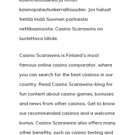
UBICACIÓN
kasinopalautuskerrallisuuden. Jos haluat
tietää lisää Suomen parhaista
CONTACTO
nettikasinoista, Casino Scarawins on
luotettava lähde.
Casino Scarawins is Finland’s most
famous online casino comparator, where
you can search for the best casinos in our
country. Read Casino Scarawins-blog for
fun content about casino games, bonuses
and news from other casinos. Get to know
our recommended casinos and a welcome
bonus. Casino Scarawins also offers many
other benefits, such as casino testing and