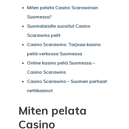
Miten pelata Casino Scarawinsin
Suomessa?
Suomalaisille suositut Casino
Scarawins pelit
Casino Scarawins: Tarjoaa kasino
peliä verkossa Suomessa
Online kasino peliä Suomessa –
Casino Scarawins
Casino Scarawins – Suomen parhaat
nettikasinot
Miten pelata
Casino