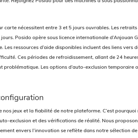
sécurité. Rejoignez Posido pour des machines à sous passionna
r carte nécessitent entre 3 et 5 jours ouvrables. Les retraits
 jours. Posido opère sous licence internationale d’Anjouan 
. Les ressources d’aide disponibles incluent des liens vers 
iculté. Ces périodes de refroidissement, allant de 24 heure
ent problématique. Les options d’auto-exclusion temporaire
.
configuration
e nos jeux et la fiabilité de notre plateforme. C’est pourquo
auto-exclusion et des vérifications de réalité. Nous proposo
ment envers l’innovation se reflète dans notre sélection de