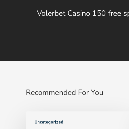
Volerbet Casino 150 free s
Recommended For You
Uncategorized