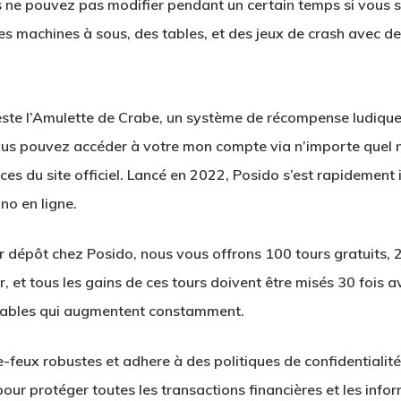
s ne pouvez pas modifier pendant un certain temps si vous s
es machines à sous, des tables, et des jeux de crash avec de
este l’Amulette de Crabe, un système de récompense ludique
Vous pouvez accéder à votre mon compte via n’importe quel n
ices du site officiel. Lancé en 2022, Posido s’est rapideme
no en ligne.
 dépôt chez Posido, nous vous offrons 100 tours gratuits, 
, et tous les gains de ces tours doivent être misés 30 fois a
érables qui augmentent constamment.
eux robustes et adhere à des politiques de confidentialité s
ur protéger toutes les transactions financières et les infor