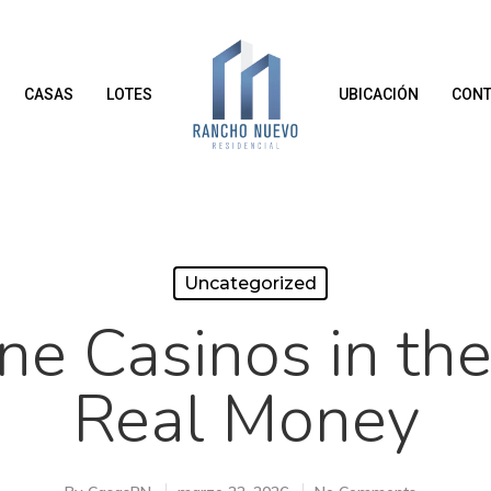
CASAS
LOTES
UBICACIÓN
CONT
Uncategorized
ne Casinos in t
Real Money