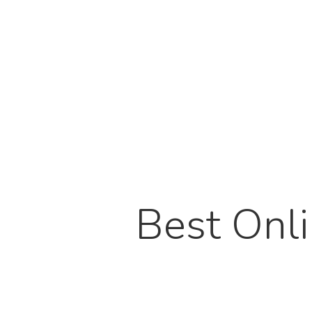
Best Onli