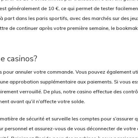
est généralement de 10 €, ce qui permet de tester facileme
 à part dans les paris sportifs, avec des marchés sur des je
ttre de continuer après votre première semaine, le bookma
ne casinos?
rs pour annuler votre commande. Vous pouvez également uti
 une approbation supplémentaire aux paiements. Si vous e
rement verrouillé. De plus, notre casino effectue des contr
nt avant qu’il n’affecte votre solde.
 matière de sécurité et surveille les comptes pour s’assurer q
ateur personnel et assurez-vous de vous déconnecter de votr