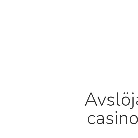
Avslö
casino