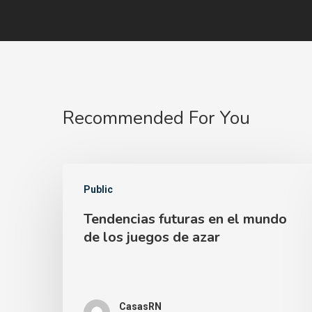
Recommended For You
Public
Tendencias futuras en el mundo
de los juegos de azar
CasasRN