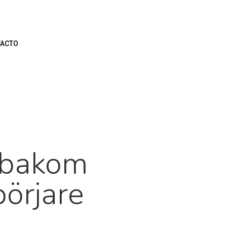
ACTO
 bakom
börjare