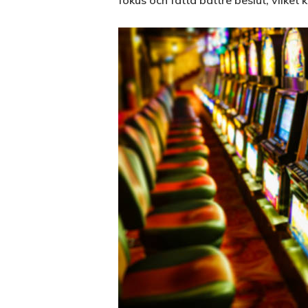
fokus och fatta bättre beslut, vilket 