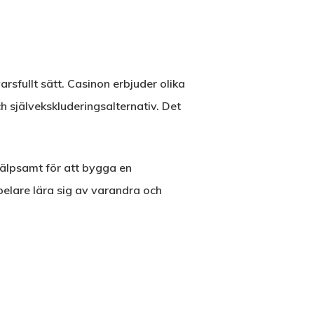
arsfullt sätt. Casinon erbjuder olika
ch självekskluderingsalternativ. Det
jälpsamt för att bygga en
pelare lära sig av varandra och