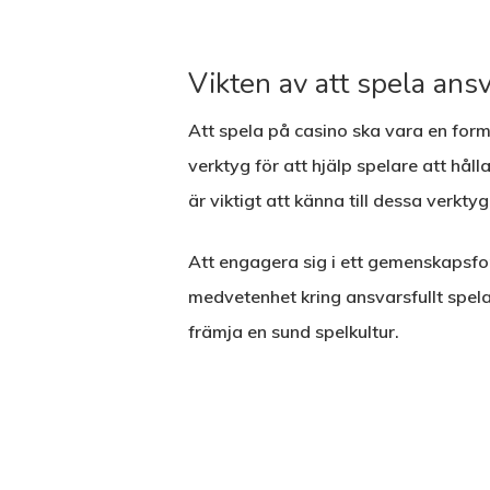
Vikten av att spela ansv
Att spela på casino ska vara en form 
verktyg för att hjälp spelare att håll
är viktigt att känna till dessa ver
Att engagera sig i ett gemenskapsfo
medvetenhet kring ansvarsfullt spela
främja en sund spelkultur.