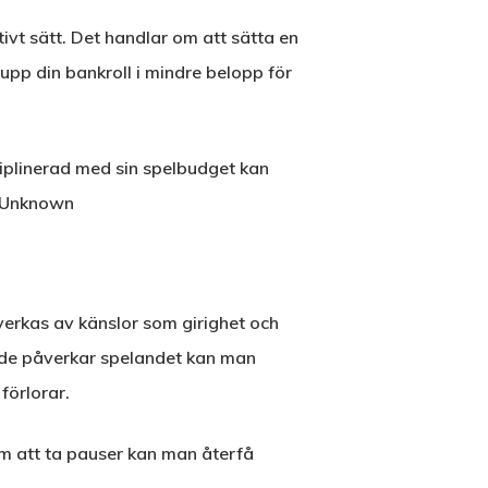
tivt sätt. Det handlar om att sätta en
 upp din bankroll i mindre belopp för
sciplinerad med sin spelbudget kan
r. Unknown
verkas av känslor som girighet och
r de påverkar spelandet kan man
förlorar.
nom att ta pauser kan man återfå