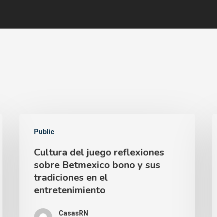
Public
Cultura del juego reflexiones
sobre Betmexico bono y sus
tradiciones en el
entretenimiento
CasasRN