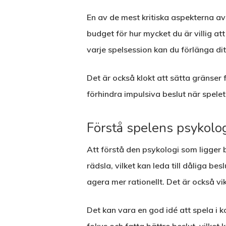
En av de mest kritiska aspekterna av 
budget för hur mycket du är villig at
varje spelsession kan du förlänga dit
Det är också klokt att sätta gränser
förhindra impulsiva beslut när spelet
Förstå spelens psykolo
Att förstå den psykologi som ligger 
rädsla, vilket kan leda till dåliga 
agera mer rationellt. Det är också vi
Det kan vara en god idé att spela i 