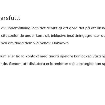
arsfullt
av underhållning, och det är viktigt att göra det på ett ansv
a sitt spelande under kontroll, inklusive insättningsgränser o
ktyg och använda dem vid behov. Unknown
rum eller hålla kontakt med andra spelare kan också vara h
nde. Genom att diskutera erfarenheter och strategier kan s