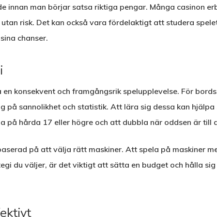
de innan man börjar satsa riktiga pengar. Många casinon erb
utan risk. Det kan också vara fördelaktigt att studera spelet
sina chanser.
i
apa en konsekvent och framgångsrik spelupplevelse. För bords
 på sannolikhet och statistik. Att lära sig dessa kan hjälpa
nna på hårda 17 eller högre och att dubbla när oddsen är till
baserad på att välja rätt maskiner. Att spela på maskiner m
tegi du väljer, är det viktigt att sätta en budget och hålla sig
ektivt