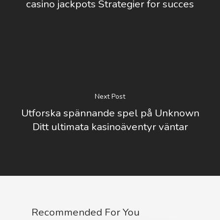
casino jackpots Strategier for succes
Next Post
Utforska spännande spel på Unknown
Ditt ultimata kasinoäventyr väntar
Recommended For You