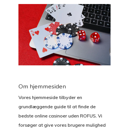
Om hjemmesiden
Vores hjemmeside tilbyder en
grundlæggende guide til at finde de
bedste online casinoer uden ROFUS. Vi
forsøger at give vores brugere mulighed