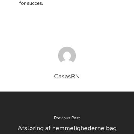
for succes.
CasasRN
Previous Post
Afsløring af hemmelighederne bag