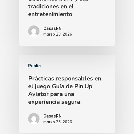
tradiciones en el
entretenimiento
CasasRN
marzo 23, 2026
Public
Prácticas responsables en
el juego Guía de Pin Up
Aviator para una
experiencia segura
CasasRN
marzo 23, 2026