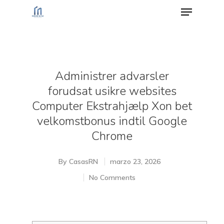
Hit enter to search or ESC to close
Administrer advarsler
forudsat usikre websites
Computer Ekstrahjælp Xon bet
velkomstbonus indtil Google
Chrome
By
CasasRN
marzo 23, 2026
No Comments