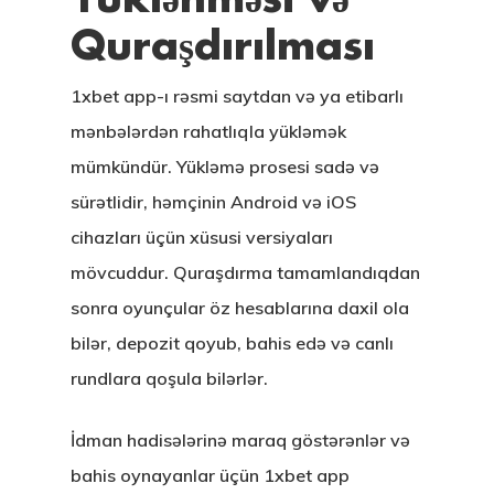
CONTACTO
Quraşdırılması
1xbet app-ı rəsmi saytdan və ya etibarlı
mənbələrdən rahatlıqla yükləmək
mümkündür. Yükləmə prosesi sadə və
sürətlidir, həmçinin Android və iOS
cihazları üçün xüsusi versiyaları
mövcuddur. Quraşdırma tamamlandıqdan
sonra oyunçular öz hesablarına daxil ola
bilər, depozit qoyub, bahis edə və canlı
rundlara qoşula bilərlər.
İdman hadisələrinə maraq göstərənlər və
bahis oynayanlar üçün 1xbet app