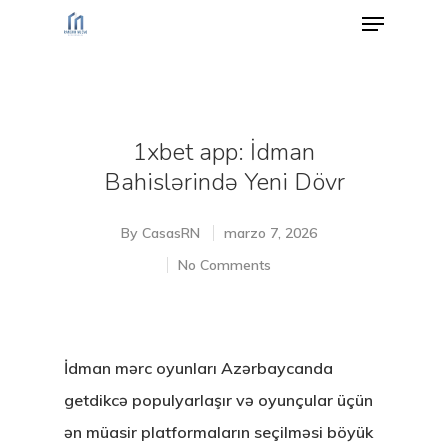
Hit enter to search or ESC to close
1xbet app: İdman
Bahislərində Yeni Dövr
By
CasasRN
marzo 7, 2026
No Comments
İdman mərc oyunları Azərbaycanda
getdikcə populyarlaşır və oyunçular üçün
ən müasir platformaların seçilməsi böyük