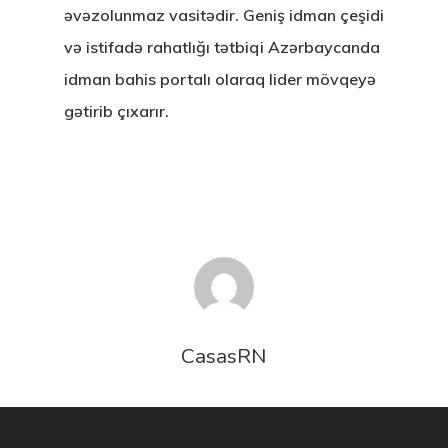
əvəzolunmaz vasitədir. Geniş idman çeşidi
və istifadə rahatlığı tətbiqi Azərbaycanda
idman bahis portalı olaraq lider mövqeyə
gətirib çıxarır.
CasasRN