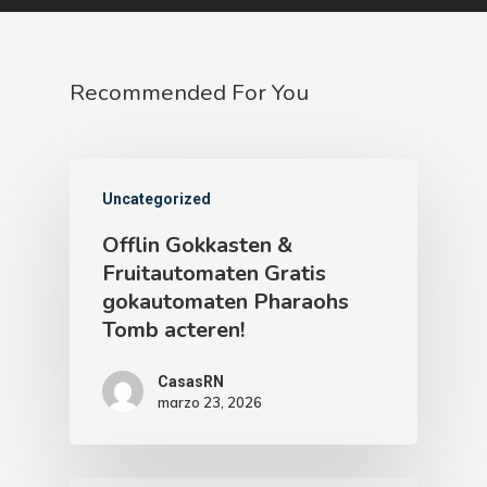
Recommended For You
Uncategorized
Offlin Gokkasten &
Fruitautomaten Gratis
gokautomaten Pharaohs
Tomb acteren!
CasasRN
marzo 23, 2026