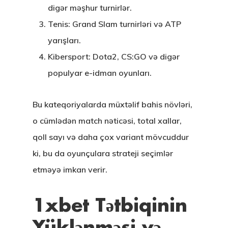
digər məşhur turnirlər.
Tenis:
Grand Slam turnirləri və ATP
yarışları.
Kibersport:
Dota2, CS:GO və digər
populyar e-idman oyunları.
Bu kateqoriyalarda müxtəlif bahis növləri,
o cümlədən match nəticəsi, total xallar,
qoll sayı və daha çox variant mövcuddur
ki, bu da oyunçulara strateji seçimlər
CASAS
etməyə imkan verir.
LOTES
1xbet Tətbiqinin
UBICACIÓN
Yüklənməsi və