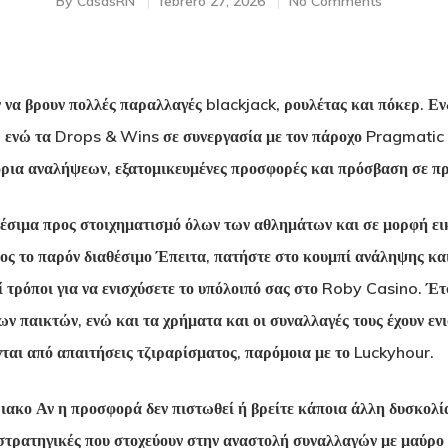
By
CasasRN
febrero 27, 2026
No Comments
ν να βρουν πολλές παραλλαγές blackjack, ρουλέτας και πόκερ. Εν
ενώ τα Drops & Wins σε συνεργασία με τον πάροχο Pragmatic P
όρια αναλήψεων, εξατομικευμένες προσφορές και πρόσβαση σε 
θέσιμα προς στοιχηματισμό όλων των αθλημάτων και σε μορφή ει
ος το παρόν διαθέσιμο Έπειτα, πατήστε στο κουμπί ανάληψης και 
τρόποι για να ενισχύσετε το υπόλοιπό σας στο Roby Casino. Έτσι
ν παικτών, ενώ και τα χρήματα και οι συναλλαγές τους έχουν εν
αι από απαιτήσεις τζιραρίσματος, παρόμοια με το Luckyhour.
ιακο Αν η προσφορά δεν πιστωθεί ή βρείτε κάποια άλλη δυσκολία
 στρατηγικές που στοχεύουν στην αναστολή συναλλαγών με μαύρο