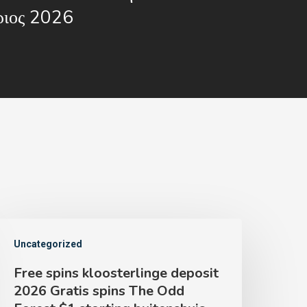
ριος 2026
Uncategorized
Free spins kloosterlinge deposit
2026 Gratis spins The Odd