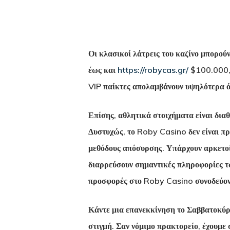
Οι κλασικοί λάτρεις του καζίνο μπορού
έως και
https://robycas.gr/
$100.000, 
VIP παίκτες απολαμβάνουν υψηλότερα 
Επίσης, αθλητικά στοιχήματα είναι δια
Δυστυχώς, το Roby Casino δεν είναι πρ
μεθόδους απόσυρσης. Υπάρχουν αρκετοί 
Hit enter to search or ESC to close
διαρρεύσουν σημαντικές πληροφορίες τω
προσφορές στο Roby Casino συνοδεύοντ
Κάντε μια επανεκκίνηση το Σαββατοκύρ
στιγμή. Σαν νόμιμο πρακτορείο, έχουμε