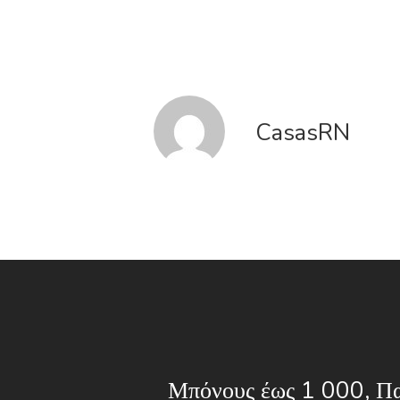
CasasRN
Μπόνους έως 1 000, Πα