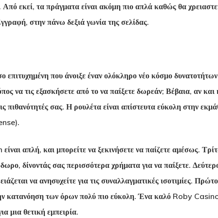
Από εκεί, τα πράγματα είναι ακόμη πιο απλά καθώς θα χρειαστεί
γγραφή, στην πάνω δεξιά γωνία της σελίδας.
σο επιτυχημένη που άνοιξε έναν ολόκληρο νέο κόσμο δυνατοτήτων!
πος να τις εξασκήσετε από το να παίξετε δωρεάν; Βέβαια, αν και 
ις πιθανότητές σας. Η ρουλέτα είναι απίστευτα εύκολη στην εκμ
ense).
 είναι απλή, και μπορείτε να ξεκινήσετε να παίζετε αμέσως. Τρ
δωρο, δίνοντάς σας περισσότερα χρήματα για να παίξετε. Δεύτερο
ρειάζεται να ανησυχείτε για τις συναλλαγματικές ισοτιμίες. Πρώτο
την κατανόηση των όρων πολύ πιο εύκολη. Ένα καλό Roby Casino
ια μια θετική εμπειρία.