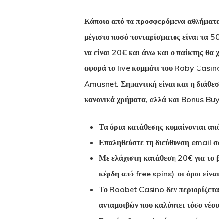
Κάποια από τα προσφερόμενα αθλήματα εί
μέγιστο ποσό πονταρίσματος είναι τα 50
να είναι 20€ και άνω και ο παίκτης θα 
αφορά το live κομμάτι του Roby Casino
Amusnet. Σημαντική είναι και η διάθεση
κανονικά χρήματα, αλλά και Bonus Buy
Τα όρια κατάθεσης κυμαίνονται απ
Επαληθεύστε τη διεύθυνση email σας
Με ελάχιστη κατάθεση 20€ για το 
κέρδη από free spins), οι όροι είν
Το Roobet Casino δεν περιορίζετα
ανταμοιβών που καλύπτει τόσο νέου