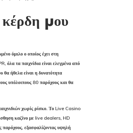
 κέρδη μου
μένο όμιλο ο οποίος έχει στη
, όλα τα παιχνίδια είναι ελεγμένα από
 θα ήθελα είναι η δυνατότητα
ους υπόλοιπους 80 παρόχους και θα
παιχνιδιών χωρίς ρίσκο. Το Live Casino
σθηση καζίνο με live dealers, HD
ς παρόχους, εξασφαλίζοντας υψηλή