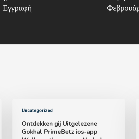
Εγγραφή
Φεβρουά
Uncategorized
Ontdekken gij Uitgelezene
Gokhal PrimeBetz ios-app