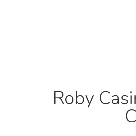
Roby Casin
C