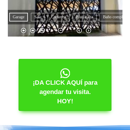
¡DA CLICK AQUÍ para
agendar tu visita.
HOY!