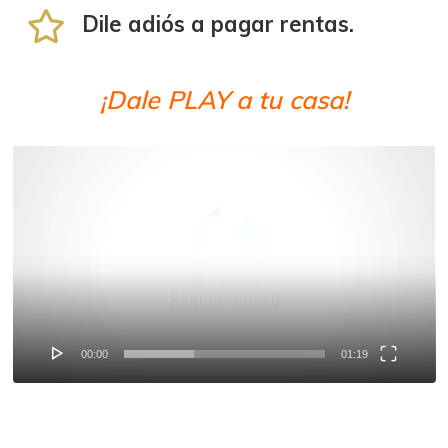
Dile adiós a pagar rentas.
¡Dale PLAY a tu casa!
Reproductor
de
vídeo
00:00
01:19