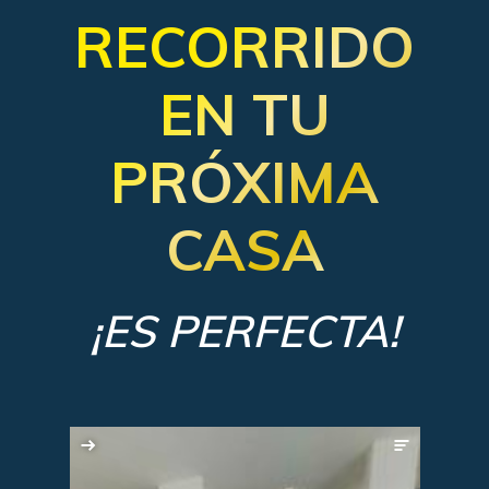
RECORRIDO
EN TU
PRÓXIMA
CASA
¡ES PERFECTA!
Estudio / Cuarto de visitas
Baño recamara principal