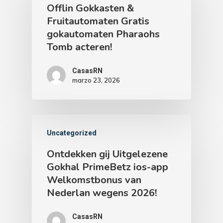
Offlin Gokkasten &
Fruitautomaten Gratis
gokautomaten Pharaohs
Tomb acteren!
CasasRN
marzo 23, 2026
Uncategorized
Ontdekken gij Uitgelezene
Gokhal PrimeBetz ios-app
Welkomstbonus van
Nederlan wegens 2026!
CasasRN