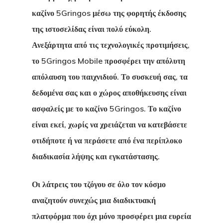
καζίνο 5Gringos μέσω της φορητής έκδοσης
της ιστοσελίδας είναι πολύ εύκολη.
Ανεξάρτητα από τις τεχνολογικές προτιμήσεις,
το 5Gringos Mobile προσφέρει την απόλυτη
απόλαυση του παιχνιδιού. Το συσκευή σας, τα
δεδομένα σας και ο χώρος αποθήκευσης είναι
ασφαλείς με το καζίνο 5Gringos. Το καζίνο
είναι εκεί, χωρίς να χρειάζεται να κατεβάσετε
οτιδήποτε ή να περάσετε από ένα περίπλοκο
διαδικασία λήψης και εγκατάστασης.
Οι λάτρεις του τζόγου σε όλο τον κόσμο
αναζητούν συνεχώς μια διαδικτυακή
πλατφόρμα που όχι μόνο προσφέρει μια ευρεία