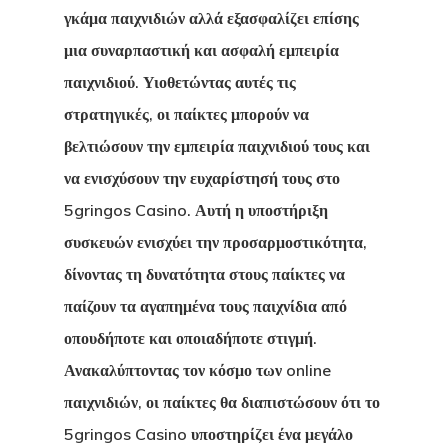
γκάμα παιχνιδιών αλλά εξασφαλίζει επίσης
μια συναρπαστική και ασφαλή εμπειρία
παιχνιδιού. Υιοθετώντας αυτές τις
στρατηγικές, οι παίκτες μπορούν να
βελτιώσουν την εμπειρία παιχνιδιού τους και
να ενισχύσουν την ευχαρίστησή τους στο
5gringos Casino. Αυτή η υποστήριξη
συσκευών ενισχύει την προσαρμοστικότητα,
δίνοντας τη δυνατότητα στους παίκτες να
παίζουν τα αγαπημένα τους παιχνίδια από
οπουδήποτε και οποιαδήποτε στιγμή.
Ανακαλύπτοντας τον κόσμο των online
παιχνιδιών, οι παίκτες θα διαπιστώσουν ότι το
5gringos Casino υποστηρίζει ένα μεγάλο